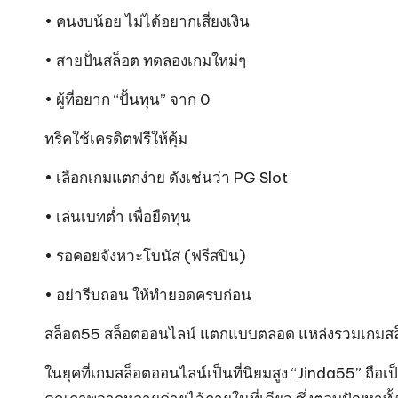
• คนงบน้อย ไม่ได้อยากเสี่ยงเงิน
• สายปั่นสล็อต ทดลองเกมใหม่ๆ
• ผู้ที่อยาก “ปั้นทุน” จาก 0
ทริคใช้เครดิตฟรีให้คุ้ม
• เลือกเกมแตกง่าย ดังเช่นว่า PG Slot
• เล่นเบทต่ำ เพื่อยืดทุน
• รอคอยจังหวะโบนัส (ฟรีสปิน)
• อย่ารีบถอน ให้ทำยอดครบก่อน
สล็อต55 สล็อตออนไลน์ แตกแบบตลอด แหล่งรวมเกมสล็
ในยุคที่เกมสล็อตออนไลน์เป็นที่นิยมสูง “
Jinda55
” ถือเ