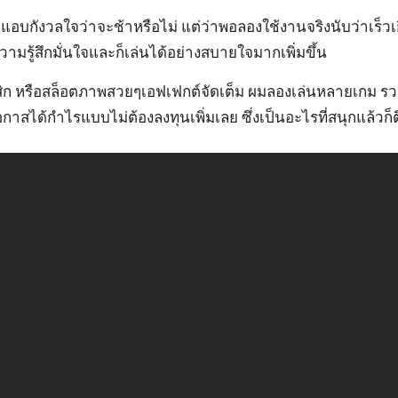
บกังวลใจว่าจะช้าหรือไม่ แต่ว่าพอลองใช้งานจริงนับว่าเร็วเก
ามรู้สึกมั่นใจและก็เล่นได้อย่างสบายใจมากเพิ่มขึ้น
สสิก หรือสล็อตภาพสวยๆเอฟเฟกต์จัดเต็ม ผมลองเล่นหลายเกม ร
ีโอกาสได้กำไรแบบไม่ต้องลงทุนเพิ่มเลย ซึ่งเป็นอะไรที่สนุกแล้วก