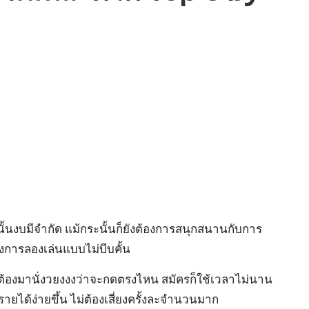
นนั้นงบมีจำกัด แม้กระนั้นก็ยังต้องการสนุกสนานกับการ
องการลองเล่นแบบไม่บีบคั้น
ม่ต้องมานั่งวยงงงว่าจะกดตรงไหน สมัครก็ใช้เวลาไม่นาน
รรายได้ง่ายขึ้น ไม่ต้องเสี่ยงครั้งละจำนวนมาก