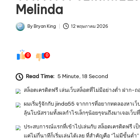
Melinda
ทาง
ไซเบอร์
และ
By
Bryan King
12 พฤษภาคม 2026
Posted
วิธี
by
การ
แก้ไข
0
0
ปัญหา
ด้าน
Read Time:
5 Minute, 18 Second
เทคโนโลยี
สล็อตเครดิตฟรี เล่นเว็บสล็อตที่ไม่มีอย่างต่ำ ฝาก-ถ
ผมเริ่มรู้จักกับ jinda55 จากการที่อยากทดลองหาเว็บ
ลุ้นโบนัสรวมทั้งผลกำไรเล็กๆน้อยๆจนถึงมาเจอเว็บท
ประสบการณ์แรกที่เข้าไปเล่นกับ สล็อตเครดิตฟรี เป
แค่ไม่กี่นาทีก็เริ่มเล่นได้เลย ที่สำคัญคือ “ไม่มีข