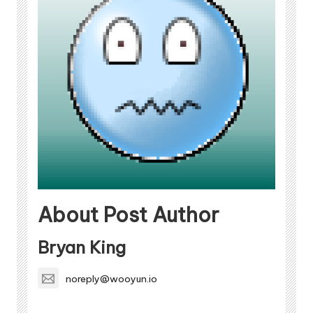
About Post Author
Bryan King
noreply@wooyun.io