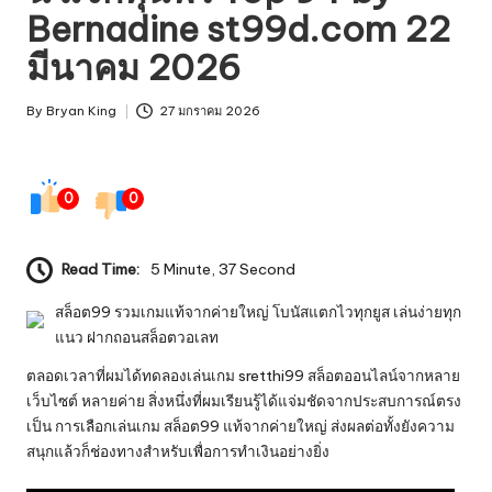
และ
Bernadine st99d.com 22
วิธี
มีนาคม 2026
การ
แก้ไข
ปัญหา
By
Bryan King
27 มกราคม 2026
Posted
ด้าน
by
เทคโนโลยี
0
0
Read Time:
5 Minute, 37 Second
สล็อต99 รวมเกมแท้จากค่ายใหญ่ โบนัสแตกไวทุกยูส เล่นง่ายทุก
แนว ฝากถอนสล็อตวอเลท
ตลอดเวลาที่ผมได้ทดลองเล่นเกม sretthi99 สล็อตออนไลน์จากหลาย
เว็บไซต์ หลายค่าย สิ่งหนึ่งที่ผมเรียนรู้ได้แจ่มชัดจากประสบการณ์ตรง
เป็น การเลือกเล่นเกม สล็อต99 แท้จากค่ายใหญ่ ส่งผลต่อทั้งยังความ
สนุกแล้วก็ช่องทางสำหรับเพื่อการทำเงินอย่างยิ่ง