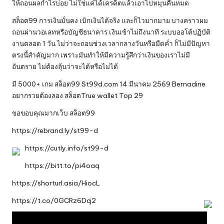
ให้ถอนผลกำไรบ่อย ไม่ใช่แค่ได้เครดิตแล้วเอาไปหมุนคืนหมด
สล็อต99 การเงินมั่นคง เบิกเงินได้จริง และก็ไวมากมาย บางคราวผม
ถอนผ่านวอเลทหรือบัญชีธนาคาร เงินเข้าไม่ถึงนาที ระบบออโต้ปฏิบัติ
งานตลอด 1 วัน ไม่ว่าจะถอนช่วงเวลากลางวันหรือมืดค่ำ ก็ไม่มีปัญหา
ตรงนี้สำคัญมาก เพราะมันทำให้มีความรู้สึกว่าเงินของเราไม่มี
อันตราย ไม่ต้องลุ้นว่าจะได้หรือไม่ได้
มี 5000+ เกม
สล็อต99
St99d.com 14 มีนาคม 2569 Bernadine
อยากรวยต้องลอง สล็อตTrue wallet Top 29
ขอขอบคุณมากเว็บ
สล็อต99
https://rebrand.ly/st99-d
https://cutly.info/st99-d
https://bitt.to/pi4oaq
https://shorturl.asia/HiocL
https://t.co/0GCRz6Dcj2