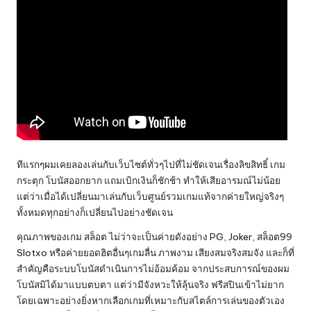
ทีแรกๆผมเคยลองเล่นกับเว็บไซต์ทั่วๆไปที่ไม่ชัดเจนเรื่องลิขสิทธิ์ เกม
กระตุก โบนัสออกยาก แถมเบิกเงินก็ชักช้า ทำให้เสียอารมณ์ไม่น้อย
แต่ว่าเมื่อได้เปลี่ยนมาเล่นกับเว็บศูนย์รวมเกมแท้จากค่ายใหญ่จริงๆ
ทั้งหมดทุกอย่างก็เปลี่ยนไปอย่างชัดเจน
คุณภาพของเกม สล็อต ไม่ว่าจะเป็นค่ายดังอย่าง PG, Joker,
สล็อต99
Slotxo หรือค่ายยอดฮิตอื่นๆเกมลื่น ภาพงาม เสียงสมจริงสมจัง และก็ที่
สำคัญคือระบบโบนัสดำเนินการไม่อ้อมค้อม จากประสบการณ์ของผม
โบนัสมิได้มาแบบตบตา แต่ว่ามีจังหวะให้ลุ้นจริง ฟรีสปินเข้าไม่ยาก
โดยเฉพาะอย่างยิ่งหากเลือกเกมที่เหมาะกับสไตล์การเล่นของตัวเอง