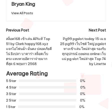
Bryan King
View All Posts
Post
Previous Post
Next Post
navigation
สล็อต168 เข้าเล่น APIแท้ Top
Pg99 pgslot.today 15 เม.ย
51 by Clark happy168.xyz
25 pg99 เว็บไซต์ ใหญ่ pgslot
แจกไอโฟนฉ่ำ มั่นคง ปลอดภัยคี
ทางเข้าเล่น ใหม่ล่าสุด รองรับ
โน่ ยิงปลา บาคาร่า สล็อตเว็บ
ทุกอุปกรณ์ casino online เว็บ
ตรง แทงหวยอัตาราจ่ายมาก
แม่ pg slot ใหม่ล่าสุด Top 74
ที่สุด 6 พฤษภา 2568
by Linette
Average Rating
5 Star
0%
4 Star
0%
3 Star
0%
2 Star
0%
1 Star
0%