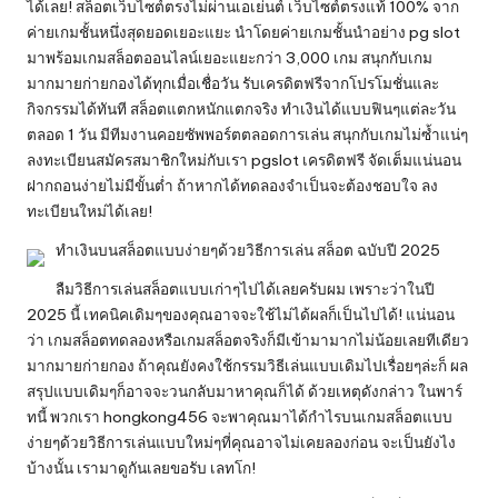
ได้เลย! สล็อตเว็บไซต์ตรงไม่ผ่านเอเย่นต์ เว็บไซต์ตรงแท้ 100% จาก
ค่ายเกมชั้นหนึ่งสุดยอดเยอะแยะ นำโดยค่ายเกมชั้นนำอย่าง pg slot
มาพร้อมเกมสล็อตออนไลน์เยอะแยะกว่า 3,000 เกม สนุกกับเกม
มากมายก่ายกองได้ทุกเมื่อเชื่อวัน รับเครดิตฟรีจากโปรโมชั่นและ
กิจกรรมได้ทันที สล็อตแตกหนักแตกจริง ทำเงินได้แบบฟินๆแต่ละวัน
ตลอด 1 วัน มีทีมงานคอยซัพพอร์ตตลอดการเล่น สนุกกับเกมไม่ซ้ำแน่ๆ
ลงทะเบียนสมัครสมาชิกใหม่กับเรา
pgslot
เครดิตฟรี จัดเต็มแน่นอน
ฝากถอนง่ายไม่มีขั้นต่ำ ถ้าหากได้ทดลองจำเป็นจะต้องชอบใจ ลง
ทะเบียนใหม่ได้เลย!
ทำเงินบนสล็อตแบบง่ายๆด้วยวิธีการเล่น สล็อต ฉบับปี 2025
ลืมวิธีการเล่นสล็อตแบบเก่าๆไปได้เลยครับผม เพราะว่าในปี
2025 นี้ เทคนิคเดิมๆของคุณอาจจะใช้ไม่ได้ผลก็เป็นไปได้! แน่นอน
ว่า เกมสล็อตทดลองหรือเกมสล็อตจริงก็มีเข้ามามากไม่น้อยเลยทีเดียว
มากมายก่ายกอง ถ้าคุณยังคงใช้กรรมวิธีเล่นแบบเดิมไปเรื่อยๆล่ะก็ ผล
สรุปแบบเดิมๆก็อาจจะวนกลับมาหาคุณก็ได้ ด้วยเหตุดังกล่าว ในพาร์
ทนี้ พวกเรา hongkong456 จะพาคุณมาได้กำไรบนเกมสล็อตแบบ
ง่ายๆด้วยวิธีการเล่นแบบใหม่ๆที่คุณอาจไม่เคยลองก่อน จะเป็นยังไง
บ้างนั้น เรามาดูกันเลยขอรับ เลทโก!