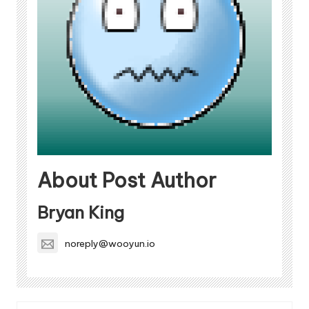
About Post Author
Bryan King
noreply@wooyun.io