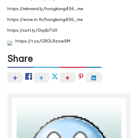
https://rebrand.ly/hongkong456_me
https://wow.in.th/hongkong456_me
https://cutt.ly/GrplbTU0
https://t.co/CROLRzowSM
Share