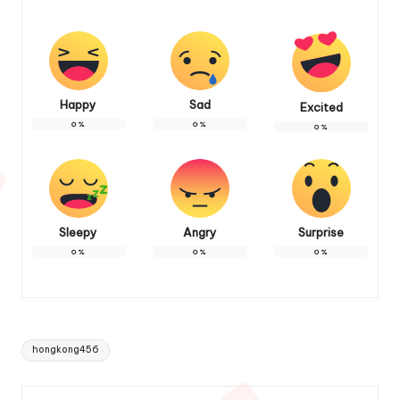
Happy
Sad
Excited
0
%
0
%
0
%
Sleepy
Angry
Surprise
0
%
0
%
0
%
Tags:
hongkong456