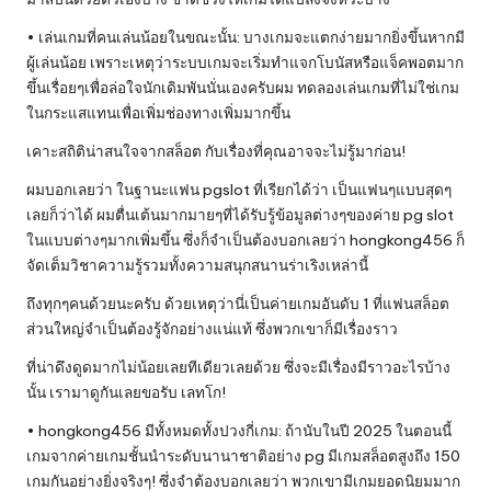
• เล่นเกมที่คนเล่นน้อยในขณะนั้น: บางเกมจะแตกง่ายมากยิ่งขึ้นหากมี
ผู้เล่นน้อย เพราะเหตุว่าระบบเกมจะเริ่มทำแจกโบนัสหรือแจ็คพอตมาก
ขึ้นเรื่อยๆเพื่อล่อใจนักเดิมพันนั่นเองครับผม ทดลองเล่นเกมที่ไม่ใช่เกม
ในกระแสแทนเพื่อเพิ่มช่องทางเพิ่มมากขึ้น
เคาะสถิติน่าสนใจจากสล็อต กับเรื่องที่คุณอาจจะไม่รู้มาก่อน!
ผมบอกเลยว่า ในฐานะแฟน pgslot ที่เรียกได้ว่า เป็นแฟนๆแบบสุดๆ
เลยก็ว่าได้ ผมตื่นเต้นมากมายๆที่ได้รับรู้ข้อมูลต่างๆของค่าย pg slot
ในแบบต่างๆมากเพิ่มขึ้น ซึ่งก็จำเป็นต้องบอกเลยว่า hongkong456 ก็
จัดเต็มวิชาความรู้รวมทั้งความสนุกสนานร่าเริงเหล่านี้
ถึงทุกๆคนด้วยนะครับ ด้วยเหตุว่านี่เป็นค่ายเกมอันดับ 1 ที่แฟนสล็อต
ส่วนใหญ่จำเป็นต้องรู้จักอย่างแน่แท้ ซึ่งพวกเขาก็มีเรื่องราว
ที่น่าดึงดูดมากไม่น้อยเลยทีเดียวเลยด้วย ซึ่งจะมีเรื่องมีราวอะไรบ้าง
นั้น เรามาดูกันเลยขอรับ เลทโก!
• hongkong456 มีทั้งหมดทั้งปวงกี่เกม: ถ้านับในปี 2025 ในตอนนี้
เกมจากค่ายเกมชั้นนำระดับนานาชาติอย่าง pg มีเกมสล็อตสูงถึง 150
เกมกันอย่างยิ่งจริงๆ! ซึ่งจำต้องบอกเลยว่า พวกเขามีเกมยอดนิยมมาก