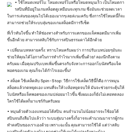
• ใช้โหมดเทอร์โบ: โหมดเทอร์โบหรือโหมดหมุนเร็ว เป็นโหมดกา
รสปินที่มีอยู่ในเกมสล็อตดูเหมือนจะทุกเกม ซึ่งมันจะช่วยลดเวลา
ในการเล่นของคุณไปได้เยอะมากๆเลยล่ะนะครับ ซึ่งการใช้โหมดนี้ก็จะ
สามารถช่วยให้ระบบสุ่มของเกมสล็อตมีการรีเซ็ต
ที่เร็วทันใจขึ้น ทำให้ช่องทางสำหรับการแตกของแจ็คพอตมีมากเพิ่ม
ขึ้นอีกด้วย สามารถสลับใช้กับการสปินธรรมดาได้อีกด้วย
• เปลี่ยนเบทหลายครั้ง: ทราบไหมครับผมว่า การปรับเบทบ่อยๆมันจะ
ช่วยให้คุณได้โอกาสในการทำกำไรมากเพิ่มขึ้นด้วย! ลองนึกถึงตาม
ครับผม เมื่อคุณปรับเบทเพิ่มขึ้นตรงกับจังหวะการออกโบนัสหรือแจ็ค
พอตของเกม คุณก็จะได้กำไรเยอะขึ้น!
• สล็อต ใช้เคล็ดลับ Spin-Stop: วิธีการใช้เคล็ดวิธีนี้ก็คือ การหมุน
สล็อตแล้วกดหยุดเอง แทนที่จะให้วงล้อหยุดจบให้ มันจะช่วยกระตุ้นให้
โบนัสหรือแจ็คพอตของเกมปล่อยมาไวขึ้น ซึ่งผมเองก็ยังไม่เคยทดลอง
ใครใช้ได้ผลก็มาแชร์กันครับผม
• หมุนด้วยตัวเองแทนออโต้สปิน: คนจำนวนไม่น้อยอาจจะใช้ออโต้
สปินจนถึงลืมไปแล้วว่า ระบบสุ่มบางครั้งก็อาจจะคำนวณมาจากผู้กระ
ทำดสปินของเราเองด้วย เพราะฉะนั้น คุณสามารถใช้ได้ แต่ว่าสลับ
มาสปินด้วยตัวเองบ้าง ขาดช่วงให้เกมได้แปลงจังหวะบ้าง