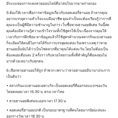
มีระบบของการแทงหวยออนไลน์ที่น่าสนใจมากมายก่ายกอง
5.ต้องให้เวลาเพื่อการหาข้อมูลเกี่ยวกับลอตเตอรี่ฮานอย ถ้าหากคุณ
อยากบรรลุความสำเร็จแบบมืออาชีพ คุณจำเป็นจะต้องเรียนรู้ว่าการที่
คุณจะเป็นผู้ที่มีความชำนาญในการ เว็บซื้อหวยฮานอยพิเศษ วันนี้สด
คุณต้องมีความรู้ความเข้าใจรวมทั้งใช้สูตรให้เป็น เนื่องจากคุณให้
เวลากับการฝึกซ้อม หาข้อมูลแล้วก็ใช้สูตรคำนวณสลากกินแบ่งฮานอย
ก็จะมีผลให้คนมีโอกาสได้รับการบรรลุผลแต่ละวันเพราะเหตุว่าหวย
ฮานอยนั้นนับได้ว่าเป็นโชคลาภที่มาคุณได้แต่ละวัน โดยไม่ต้องเป็น
ต้องคอยเดือนละ 2 ครั้งราวกับหวยไทยรวมทั้งที่สำคัญก็คือลงทุนไม่
มากด้วยเหมาะกับทุกคน
6.เลือกหวยฮานอยให้ถูก จำพวก เพราะว่าหวยฮานอยมีนานาประการ
เป็นต้นว่า
• สลากกินแบ่งฮานอยเฉพาะกิจ เป็นลอตเตอรี่ที่ออกรอบแรกของวัน
โดยตลอดเวลา 16.30 น. ตรงเวลาไทย
• หวยฮานอยพิเศษจะออกเวลา 17.30 น.
• ลอตเตอรี่ฮานอยปกติ เป็นรอบมาตรฐานที่คนโดยมากนิยมเล่นจะ
ออกรางวัลเวลา 18.30 น.