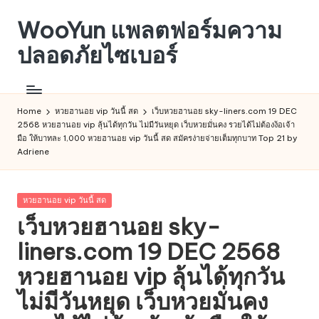
WooYun แพลตฟอร์มความ
Skip
to
ปลอดภัยไซเบอร์
content
WooYun
ชุมชน
ที่
Home
หวยฮานอย vip วันนี้ สด
เว็บหวยฮานอย sky-liners.com 19 DEC
2568 หวยฮานอย vip ลุ้นได้ทุกวัน ไม่มีวันหยุด เว็บหวยมั่นคง รวยได้ไม่ต้องง้อเจ้า
มุ่ง
มือ ให้บาทละ 1,000 หวยฮานอย vip วันนี้ สด สมัครง่ายจ่ายเต็มทุกบาท Top 21 by
เน้น
Adriene
การ
แบ่ง
ปัน
Posted
หวยฮานอย vip วันนี้ สด
ข้อมูล
in
เว็บหวยฮานอย sky-
เกี่ยว
กับ
liners.com 19 DEC 2568
ความ
หวยฮานอย vip ลุ้นได้ทุกวัน
ปลอดภัย
ทาง
ไม่มีวันหยุด เว็บหวยมั่นคง
ไซเบอร์