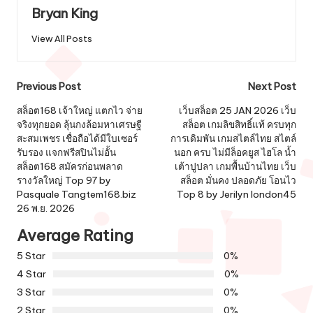
Bryan King
View All Posts
Post
Previous Post
Next Post
navigation
สล็อต168 เจ้าใหญ่ แตกไว จ่าย
เว็บสล็อต 25 JAN 2026 เว็บ
จริงทุกยอด ลุ้นกงล้อมหาเศรษฐี
สล็อต เกมลิขสิทธิ์แท้ ครบทุก
สะสมเพชร เชื่อถือได้มีใบเซอร์
การเดิมพัน เกมสไตล์ไทย สไตล์
รับรอง แจกฟรีสปินไม่อั้น
นอก ครบ ไม่มีล็อคยูส ไฮโล น้ำ
สล็อต168 สมัครก่อนพลาด
เต้าปูปลา เกมพื้นบ้านไทย เว็บ
รางวัลใหญ่ Top 97 by
สล็อต มั่นคง ปลอดภัย โอนไว
Pasquale Tangtem168.biz
Top 8 by Jerilyn london45
26 พ.ย. 2026
Average Rating
5 Star
0%
4 Star
0%
3 Star
0%
2 Star
0%