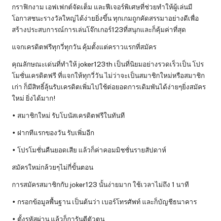
กราฟิกงาม เอฟเฟกต์จัดเต็ม และฟีเจอร์พิเศษที่ช่วยทำให้ผู้เล่นมี
โอกาสชนะรางวัลใหญ่ได้ง่ายยิ่งขึ้น ทุกเกมถูกคัดสรรมาอย่างดีเพื่อ
สร้างประสบการณ์การเล่นโจ๊กเกอร์123ที่สนุกและก็คุ้มค่าที่สุด
แจกเครดิตฟรีทุกวี่ทุกวัน คุ้มตั้งแต่คราวแรกที่สมัคร
คุณลักษณะเด่นที่ทำให้ joker123th เป็นที่นิยมอย่างรวดเร็วเป็น โปร
โมชั่นเครดิตฟรี ที่แจกให้ทุกวี่วัน ไม่ว่าจะเป็นสมาชิกใหม่หรือสมาชิก
เก่า ก็มีสิทธิ์ลุ้นรับเครดิตเพิ่มไปใช้ต่อยอดการเดิมพันได้ง่ายๆยิ่งสมัคร
ใหม่ ยิ่งได้มาก!
• สมาชิกใหม่ รับโบนัสเครดิตฟรีในทันที
• ฝากทีแรกของวัน รับเพิ่มอีก
• โปรโมชั่นคืนยอดเสีย แล้วก็ค่าคอมมิชชั่นรายสัปดาห์
สมัครใหม่กล้วยๆไม่กี่ขั้นตอน
การสมัครสมาชิกกับ joker123 นั้นง่ายมาก ใช้เวลาไม่ถึง 1 นาที
• กรอกข้อมูลพื้นฐาน เป็นต้นว่า เบอร์โทรศัพท์ และก็บัญชีธนาคาร
• ตั้งรหัสผ่าน แล้วก็การันตีตัวตน