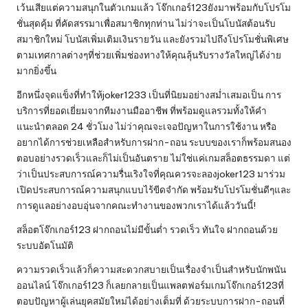
เว้นเสียแต่ความสนุกในตัวเกมแล้ว โจ๊กเกอร์123ยังมาพร้อมกับโปรโม
ชั่นสุดคุ้ม ที่คัดสรรมาเพื่อสมาชิกทุกท่าน ไม่ว่าจะเป็นโบนัสต้อนรับ
สมาชิกใหม่ โบนัสเพิ่มเติมเงินรายวัน และยังรวมไปถึงโปรโมชั่นพิเศษ
ตามเทศกาลต่างๆที่ช่วยเพิ่มช่องทางให้คุณลุ้นรับรางวัลใหญ่ได้ง่าย
มากยิ่งขึ้น
อีกหนึ่งจุดแข็งที่ทำให้joker1233 เป็นที่นิยมอย่างสม่ำเสมอเป็น การ
บริการที่ยอดเยี่ยมจากทีมงานมืออาชีพ ที่พร้อมดูแลรวมทั้งให้คำ
แนะนำตลอด 24 ชั่วโมง ไม่ว่าคุณจะเจอปัญหาในการใช้งาน หรือ
อยากได้การช่วยเหลือสำหรับการฝาก-ถอน ระบบของเราก็พร้อมสนอง
ตอบอย่างรวดเร็วและก็ไม่เป็นอันตราย ไม่ใช่แค่เกมสล็อตธรรมดา แต่
ว่าเป็นประสบการณ์ความรื่นเริงใจที่คุณควรจะลองjoker123 มาร่วม
เปิดประสบการณ์ความสนุกแบบไร้ขีดจำกัด พร้อมรับโปรโมชั่นดีๆและ
การดูแลอย่างอบอุ่นจากคณะทำงานของพวกเราได้แล้ววันนี้!
สล็อตโจ๊กเกอร์123 ฝากถอนไม่มีขั้นต่ำ รวดเร็ว ทันใจ ฝากถอนด้วย
ระบบอัตโนมัติ
ความรวดเร็วแล้วก็ความสะดวกสบายเป็นเรื่องจำเป็นสำหรับนักพนัน
ออนไลน์ โจ๊กเกอร์123 ก็เลยกลายเป็นแพลตฟอร์มเกมโจ๊กเกอร์123ที่
ตอบปัญหาผู้เล่นยุคสมัยใหม่ได้อย่างเต็มที่ ด้วยระบบการฝาก-ถอนที่