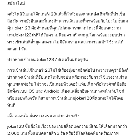
สมัครใหม่
คลั่งไคล้ในเกมโจ๊กเกอร์123แล้วก็กำลังมองหาแหล่งเดิมพันที่น่าเชื่อ
ถือ มีความยั่งยืนและมั่นคงด้านการเงิน และก็มาพร้อมกับโปรโมชั่นสุด
คุ้ม joker123 คือคำตอบที่คุณไม่สมควรพลาด! ตรงนี้คือแหล่งรวม
เกม
Joker123th
ที่ได้รับความนิยมจากทั่วทุกมุมโลก พร้อมระบบปาก
ทางเข้าเล่นที่ล้ำยุค สะดวก ไม่มีอันตราย และสามารถเข้าใช้งานได้
ตลอด 1 วัน
ปากทางเข้าเล่น Joker123 อัปเดตใหม่ปัจจุบัน
การเข้าเล่นโจ๊กเกอร์123ไม่ใช่เรื่องยุ่งยากอีกต่อไป เพราะเหตุว่ามีลิงก์
ปากทางเข้าเล่นที่อัปเดตใหม่ปัจจุบัน พร้อมรองรับการใช้แรงงานผ่าน
ทุกแพลตฟอร์ม ไม่ว่าจะเป็นคอมพิวเตอร์ แท็บเล็ต หรือโทรศัพท์มือถือ
อีกทั้งระบบ iOS และ Android เพียงแค่ล็อกอินผ่านทางหน้าเว็บไซต์
หรือแอปพลิเคชัน ก็สามารถเข้าเล่นเกมjoker123ที่คุณพอใจได้โดย
ทันที
สล็อตออนไลน์ครบวงจร แตกง่าย จ่ายจริง
joker123 ขึ้นชื่อในเรื่องของ เกมสล็อตแตกง่าย มีเกมให้เลือกมากกว่า
2,000 เกม ทั้งแบบคลาสสิก 3 รีล หรือวิดีโอสล็อตที่มาพร้อมภาพ