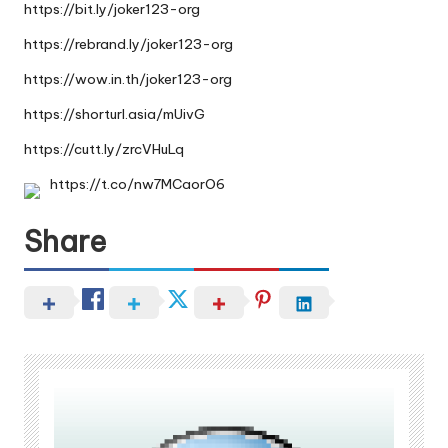
https://bit.ly/joker123-org
https://rebrand.ly/joker123-org
https://wow.in.th/joker123-org
https://shorturl.asia/mUivG
https://cutt.ly/zrcVHuLq
https://t.co/nw7MCaorO6
Share