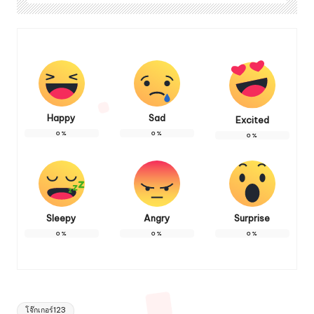
Happy
Sad
Excited
0
%
0
%
0
%
Sleepy
Angry
Surprise
0
%
0
%
0
%
Tags:
โจ๊กเกอร์123