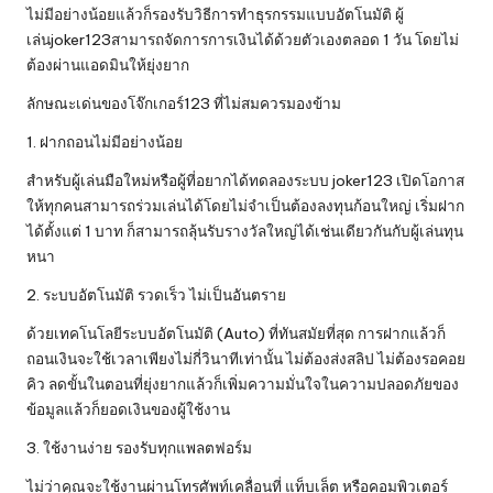
ไม่มีอย่างน้อยแล้วก็รองรับวิธีการทำธุรกรรมแบบอัตโนมัติ ผู้
เล่นjoker123สามารถจัดการการเงินได้ด้วยตัวเองตลอด 1 วัน โดยไม่
ต้องผ่านแอดมินให้ยุ่งยาก
ลักษณะเด่นของโจ๊กเกอร์123 ที่ไม่สมควรมองข้าม
1. ฝากถอนไม่มีอย่างน้อย
สำหรับผู้เล่นมือใหม่หรือผู้ที่อยากได้ทดลองระบบ joker123 เปิดโอกาส
ให้ทุกคนสามารถร่วมเล่นได้โดยไม่จำเป็นต้องลงทุนก้อนใหญ่ เริ่มฝาก
ได้ตั้งแต่ 1 บาท ก็สามารถลุ้นรับรางวัลใหญ่ได้เช่นเดียวกันกับผู้เล่นทุน
หนา
2. ระบบอัตโนมัติ รวดเร็ว ไม่เป็นอันตราย
ด้วยเทคโนโลยีระบบอัตโนมัติ (Auto) ที่ทันสมัยที่สุด การฝากแล้วก็
ถอนเงินจะใช้เวลาเพียงไม่กี่วินาทีเท่านั้น ไม่ต้องส่งสลิป ไม่ต้องรอคอย
คิว ลดขั้นในตอนที่ยุ่งยากแล้วก็เพิ่มความมั่นใจในความปลอดภัยของ
ข้อมูลแล้วก็ยอดเงินของผู้ใช้งาน
3. ใช้งานง่าย รองรับทุกแพลตฟอร์ม
ไม่ว่าคุณจะใช้งานผ่านโทรศัพท์เคลื่อนที่ แท็บเล็ต หรือคอมพิวเตอร์