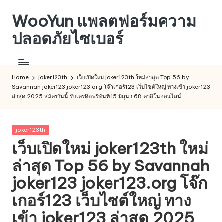
WooYun แพลตฟอร์มความ
Skip
to
ปลอดภัยไซเบอร์
content
WooYun
ชุมชน
ที่
Home
joker123th
เว็บเปิดใหม่ joker123th ใหม่ล่าสุด Top 56 by
Savannah joker123 joker123.org โจ๊กเกอร์123 เว็บไซต์ใหญ่ ทางเข้า joker123
มุ่ง
ล่าสุด 2025 สมัครวันนี้ รับเครดิตฟรีทันที 15 มิถุนา 68 คาสิโนออนไลน์
เน้น
การ
แบ่ง
Posted
joker123th
ปัน
in
เว็บเปิดใหม่ joker123th ใหม่
ข้อมูล
เกี่ยว
ล่าสุด Top 56 by Savannah
กับ
joker123 joker123.org โจ๊ก
ความ
ปลอดภัย
เกอร์123 เว็บไซต์ใหญ่ ทาง
ทาง
เข้า joker123 ล่าสุด 2025
ไซเบอร์