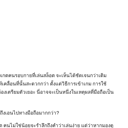
เกตคนรอบกายที่เล่นสล็อต จะเห็นได้ชัดเจนกว่าเดิม
ลื่อนที่นั้นสะดวกกว่า ตั้งแต่วิธีการเข้าเกม การใช้
งเตรียมตัวเยอะ นี่อาจจะเป็นหนึ่งในเหตุผลที่มือถือเป็น
้ถึงเอนไปทางมือถือมากกว่า?
อต คนไม่ใช่น้อยจะรำลึกถึงคำว่าเล่นง่าย แต่ว่าหากมองดู