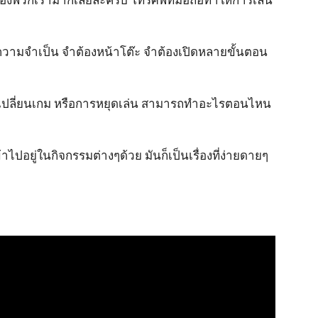
งๆของพวกเรามากเลยล่ะครับ โทรศัพท์มือถือทำให้การเล่น
ินความจำเป็น จำต้องหน้าโต๊ะ จำต้องเปิดหลายขั้นตอน
ม การเปลี่ยนเกม หรือการหยุดเล่น สามารถทำอะไรตอนไหน
าไปอยู่ในกิจกรรมต่างๆด้วย มันก็เป็นเรื่องที่ง่ายดายๆ