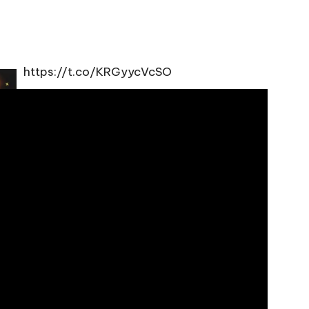
https://t.co/KRGyycVcSO