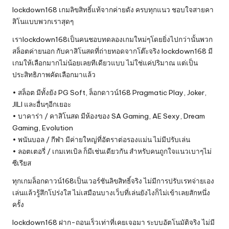
lockdown168 เกมลิขสิทธิ์แท้จากค่ายดัง ครบทุกแนว ชอบใจสายคา
สิโนแบบพวกเราสุดๆ
เราlockdown168เป็นคนชอบทดลองเกมใหม่ๆโดยยิ่งไปกว่านั้นพวก
สล็อตค่ายนอก กับคาสิโนสดที่ถ่ายทอดจากโต๊ะจริง lockdown168 มี
เกมให้เลือกมากไม่น้อยเลยทีเดียวแบบ ไม่ใช่แค่ปริมาณ แต่เป็น
ประสิทธิภาพคัดเลือกมาแล้ว
• สล็อต มีทั้งยัง PG Soft,
ล็อกดาวน์168
Pragmatic Play, Joker,
JILI และอื่นๆอีกเยอะ
• บาคาร่า / คาสิโนสด มีห้องของ SA Gaming, AE Sexy, Dream
Gaming, Evolution
• พนันบอล / กีฬา มีค่ายใหญ่ที่อัตราต่อรองแม่น ไม่มีปรับเล่น
• ลอตเตอรี่ / เกมเทเบิล ก็มีเช่นเดียวกัน สำหรับคนถูกใจแนวเบาๆไม่
ซีเรียส
ทุกเกมล็อกดาวน์168เป็นเวอร์ชันลิขสิทธิ์จริง ไม่มีการปรับเรทจ่ายเอง
เล่นแล้วรู้สึกโปร่งใส ไม่เสมือนบางเว็บที่เล่นยังไงก็ไม่เข้าเลยสักหนึ่ง
ครั้ง
lockdown168 ฝาก-ถอนเร็วเท่าที่เคยเจอมา ระบบอัตโนมัติจริง ไม่มี