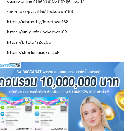
casino online ล็อกดาวน์168 ที่ดีที่สุด Top 17
ขอขอบพระคุณเว็ปไซต์
lockdown168
https://rebrand.ly/lockdown168
https://cutly.info/lockdown168
https://bitt.to/s2ac0p
https://shorturl.asia/xtDcF