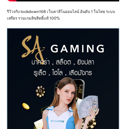
รีวิวจริง lockdown168 เว็บคาสิโนออนไลน์ อันดับ 1 ในไทย ระบบ
เสถียร รวมเกมลิขสิทธิ์แท้ 100%