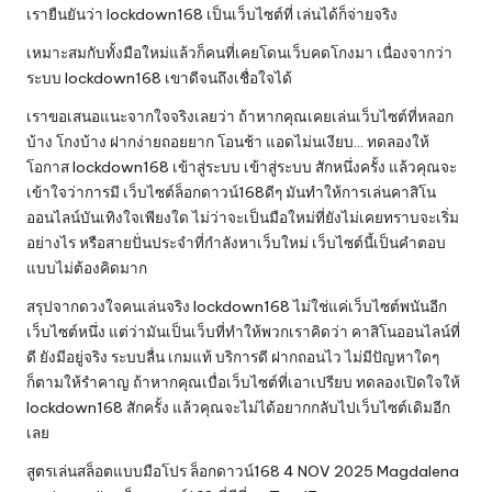
เรายืนยันว่า lockdown168 เป็นเว็บไซต์ที่ เล่นได้ก็จ่ายจริง
เหมาะสมกับทั้งมือใหม่แล้วก็คนที่เคยโดนเว็บคดโกงมา เนื่องจากว่า
ระบบ lockdown168 เขาดีจนถึงเชื่อใจได้
เราขอเสนอแนะจากใจจริงเลยว่า ถ้าหากคุณเคยเล่นเว็บไซต์ที่หลอก
บ้าง โกงบ้าง ฝากง่ายถอยยาก โอนช้า แอดไม่นเงียบ… ทดลองให้
โอกาส lockdown168 เข้าสู่ระบบ เข้าสู่ระบบ สักหนึ่งครั้ง แล้วคุณจะ
เข้าใจว่าการมี เว็บไซต์ล็อกดาวน์168ดีๆ มันทำให้การเล่นคาสิโน
ออนไลน์บันเทิงใจเพียงใด ไม่ว่าจะเป็นมือใหม่ที่ยังไม่เคยทราบจะเริ่ม
อย่างไร หรือสายปั่นประจำที่กำลังหาเว็บใหม่ เว็บไซต์นี้เป็นคำตอบ
แบบไม่ต้องคิดมาก
สรุปจากดวงใจคนเล่นจริง
lockdown168
ไม่ใช่แค่เว็บไซต์พนันอีก
เว็บไซต์หนึ่ง แต่ว่ามันเป็นเว็บที่ทำให้พวกเราคิดว่า คาสิโนออนไลน์ที่
ดี ยังมีอยู่จริง ระบบลื่น เกมแท้ บริการดี ฝากถอนไว ไม่มีปัญหาใดๆ
ก็ตามให้รำคาญ ถ้าหากคุณเบื่อเว็บไซต์ที่เอาเปรียบ ทดลองเปิดใจให้
lockdown168 สักครั้ง แล้วคุณจะไม่ได้อยากกลับไปเว็บไซต์เดิมอีก
เลย
สูตรเล่นสล็อตแบบมือโปร ล็อกดาวน์168 4 NOV 2025 Magdalena