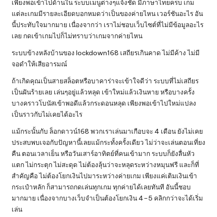
เพียงพอเข้าไปด้านใน ระบบเมนูต่างๆแจ้งชัด มีภาษาไทยครบ เกม
แต่ละเกมมีรายละเอียดบอกหมดว่าเป็นของค่ายไหน เวอร์ชันอะไร อัน
นี้ประทับใจมากมาย เนื่องจากว่า เราไม่ชอบเว็บไซต์ที่ไม่มีข้อมูลอะไร
เลย กดเข้าเกมไปก็ไม่ทราบว่าเกมจากค่ายไหน
ระบบข้างหลังบ้านของ lockdown168 เสถียรเกินคาด ไม่มีค้าง ไม่มี
จอดำให้เสียอารมณ์
ถ้าเกิดคุณเป็นสายสล็อตหรือบาคาร่าจะเข้าใจดีว่า ระบบที่ไม่เสถียร
เป็นฝันร้ายเลย เล่นๆอยู่แล้วหลุด เข้าใหม่แล้วเงินหาย หรือบางครั้ง
บางคราวโบนัสเข้าพอดีแล้วกระดอนหลุด เพียงพอเข้าไปใหม่แปลง
เป็นราวกับไม่เคยได้อะไร
แม้กระนั้นกับ ล็อกดาวน์168 พวกเราเล่นมาเกือบจะ 4 เดือน ยังไม่เคย
ประสบพบเจอกับปัญหานี้เลยแม้กระทั้งครั้งเดียว ไม่ว่าจะเล่นตอนเที่ยง
คืน ตอนเวลาเย็น หรือวันเสาร์อาทิตย์ที่คนเข้ามาก ระบบก็ยังลื่นหัว
แตก ไม่กระตุก ไม่สะดุด ไม่ต้องลุ้นว่าจะหลุดระหว่างหมุนฟรี และก็ที่
สำคัญคือ ไม่ต้องโยกเงินไปมาระหว่างค่ายเกม เพียงแค่เติมเงินเข้า
กระเป๋าหลัก ก็สามารถกดเล่นทุกเกม ทุกค่ายได้เลยทันที อันนี้ชอบ
มากมาย เนื่องจากบางเว็บจำเป็นต้องโยกเงิน 4–5 คลิกกว่าจะได้เริ่ม
เล่น