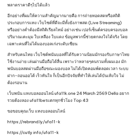
พลาดราคาดีๆไปได้แล้ว
อีกอย่างที่ผมให้ความสำคัญมากมายคือ การถ่ายทอดสดหรือสถิติ
ประกอบการแทง เว็บไซต์ที่ดีจะมีทั้งยังภาพสด (Live Streaming)
หรืออย่างต่ำต้องมีสถิติเรียลไทม์ อย่างเช่น เปอร์เซ็นต์ครอบครองบอล
ปริมาณเตะมุม ใบเหลือง ใบแดง ข้อมูลพวกนี้ช่วยตกลงใจได้จริง โดย
เฉพาะคนที่ไม่ได้มองบอลเก่งระดับเซียน
สำหรับคนไทย เว็บไซต์พนันบอลที่ได้รับความนิยมมักรองรับภาษาไทย
ใช้งานง่าย เล่นผ่านมือถือได้ลื่น เพราะว่าหลายๆคนรวมทั้งผมเอง มัก
พนันบอลสดผ่านมือถือขณะมองบอล ไม่ได้เปิดคอมพ์ตลอดเวลา ระบบ
ฝาก-ถอนออโต้ เร็วทันใจ ก็เป็นอีกปัจจัยที่ทำให้เล่นได้บันเทิงใจ ไม่
ต้องรอนาน
เว็บพนัน แทงบอลออนไลน์ ufa11k.one 24 March 2569 Della อยาก
รวยต้องลอง ufa11betแตกทุกชั่วโมง Top 43
ขอขอบคุณเว็บ
แทงบอลออนไลน์
https://rebrand.ly/ufa11-k
https://cutly.info/ufa11-k