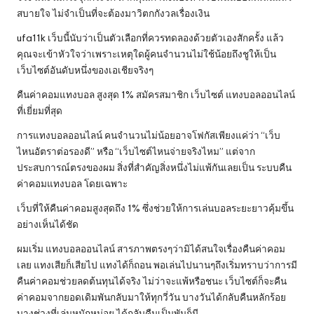
สบายใจ ไม่จำเป็นที่จะต้องมาวิตกกังวลเรื่องเงิน
ufa11k เว็บนี้นับว่าเป็นตัวเลือกที่ควรทดลองด้วยตัวเองสักครั้ง แล้ว
คุณจะเข้าหัวใจว่าเพราะเหตุใดผู้คนจำนวนไม่ใช้น้อยถึงชูให้เป็น
เว็บไซต์อันดับหนึ่งของเอเชียจริงๆ
คืนค่าคอมแทงบอล สูงสุด 1% สมัครสมาชิก เว็บไซต์
แทงบอลออนไลน์
ที่เยี่ยมที่สุด
การแทงบอลออนไลน์ คนจำนวนไม่น้อยอาจโฟกัสเพียงแค่ว่า “เว็บ
ไหนอัตราต่อรองดี” หรือ “เว็บไซต์ไหนจ่ายจริงไหม” แต่จาก
ประสบการณ์ตรงของผม สิ่งที่สำคัญสิ่งหนึ่งไม่แพ้กันเลยเป็น ระบบคืน
ค่าคอมแทงบอล โดยเฉพาะ
เว็บที่ให้คืนค่าคอมสูงสุดถึง 1% ซึ่งช่วยให้การเล่นบอลระยะยาวคุ้มขึ้น
อย่างเห็นได้ชัด
ผมเริ่ม แทงบอลออนไลน์ สารภาพตรงๆว่ามิได้สนใจเรื่องคืนค่าคอม
เลย แทงเสียก็เสียไป แทงได้ก็ถอน พอเล่นไปนานๆถึงเริ่มทราบว่าการมี
คืนค่าคอมช่วยลดต้นทุนได้จริง ไม่ว่าจะแพ้หรือชนะ เว็บไซต์ก็จะคืน
ค่าคอมจากยอดเดิมพันกลับมาให้ทุกวี่วัน บางวันได้กลับคืนหลักร้อย
บางช่วงที่เล่นหนักหน่อย ได้กลับคืนเป็นพันก็มี