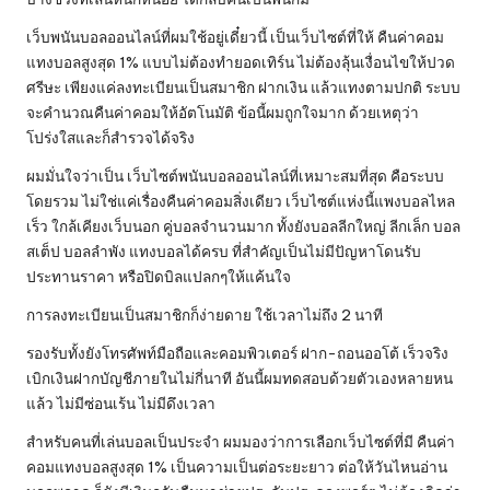
เว็บพนันบอลออนไลน์ที่ผมใช้อยู่เดี๋ยวนี้ เป็นเว็บไซต์ที่ให้ คืนค่าคอม
แทงบอลสูงสุด 1% แบบไม่ต้องทำยอดเทิร์น ไม่ต้องลุ้นเงื่อนไขให้ปวด
ศรีษะ เพียงแค่ลงทะเบียนเป็นสมาชิก ฝากเงิน แล้วแทงตามปกติ ระบบ
จะคำนวณคืนค่าคอมให้อัตโนมัติ ข้อนี้ผมถูกใจมาก ด้วยเหตุว่า
โปร่งใสและก็สำรวจได้จริง
ผมมั่นใจว่าเป็น เว็บไซต์พนันบอลออนไลน์ที่เหมาะสมที่สุด คือระบบ
โดยรวม ไม่ใช่แค่เรื่องคืนค่าคอมสิ่งเดียว เว็บไซต์แห่งนี้แพงบอลไหล
เร็ว ใกล้เคียงเว็บนอก คู่บอลจำนวนมาก ทั้งยังบอลลีกใหญ่ ลีกเล็ก บอล
สเต็ป บอลลำพัง แทงบอลได้ครบ ที่สำคัญเป็นไม่มีปัญหาโดนรับ
ประทานราคา หรือปิดบิลแปลกๆให้แค้นใจ
การลงทะเบียนเป็นสมาชิกก็ง่ายดาย ใช้เวลาไม่ถึง 2 นาที
รองรับทั้งยังโทรศัพท์มือถือและคอมพิวเตอร์ ฝาก-ถอนออโต้ เร็วจริง
เบิกเงินฝากบัญชีภายในไม่กี่นาที อันนี้ผมทดสอบด้วยตัวเองหลายหน
แล้ว ไม่มีซ่อนเร้น ไม่มีดึงเวลา
สำหรับคนที่เล่นบอลเป็นประจำ ผมมองว่าการเลือกเว็บไซต์ที่มี คืนค่า
คอมแทงบอลสูงสุด 1% เป็นความเป็นต่อระยะยาว ต่อให้วันไหนอ่าน