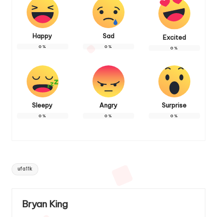
Happy
Sad
Excited
0
%
0
%
0
%
Sleepy
Angry
Surprise
0
%
0
%
0
%
Tags:
ufa11k
Bryan King