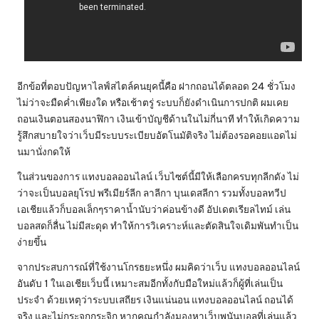
อีกข้อที่ตอบปัญหาไลฟ์สไตล์คนยุคนี้คือ ฝากถอนได้ตลอด 24 ชั่วโมง
ไม่ว่าจะมืดค่ำเพียงใด หรือเช้าตรู่ ระบบก็ยังดำเนินการปกติ ผมเคย
ถอนเงินตอนสองนาฬิกา เงินเข้าบัญชีด้านในไม่กี่นาที ทำให้เกิดความ
รู้สึกสบายใจว่าเว็บมีระบบระเบียบอัตโนมัติจริง ไม่ต้องรอคอยแอดไม่
นมานั่งกดให้
ในส่วนของการ แทงบอลออนไลน์ เว็บไซต์นี้มีให้เลือกครบทุกลีกดัง ไม่
ว่าจะเป็นบอลยุโรป พรีเมียร์ลีก ลาลีกา บุนเดสลีกา รวมทั้งบอลทวีป
เอเชียแล้วก็บอลเล็กๆราคาน้ำนับว่าค่อนข้างดี อัปเดตเรียลไทม์ เล่น
บอลสดก็ลื่น ไม่มีสะดุด ทำให้การวิเคราะห์และตัดสินใจเดิมพันทำเป็น
ง่ายขึ้น
จากประสบการณ์ที่ใช้งานโกรธยะหนึ่ง ผมคิดว่าเว็บ แทงบอลออนไลน์
อันดับ 1 ในเอเชียเว็บนี้ เหมาะสมอีกทั้งกับมือใหม่แล้วก็ผู้ที่เล่นเป็น
ประจำ ด้วยเหตุว่าระบบเสถียร เงินแน่นอน
แทงบอลออนไลน์
ถอนได้
จริง และไม่กระจุกกระจิก หากคุณกำลังมองหาเว็บพนันบอลที่เล่นแล้ว