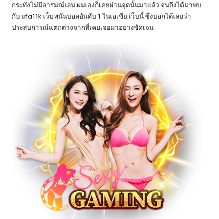
กระทั่งไม่มีอารมณ์เล่น ผมเองก็เคยผ่านจุดนั้นมาแล้ว จนถึงได้มาพบ
กับ ufa11k เว็บพนันบอลอันดับ 1 ในเอเชีย เว็บนี้ ซึ่งบอกได้เลยว่า
ประสบการณ์แตกต่างจากที่เคยเจอมาอย่างชัดเจน