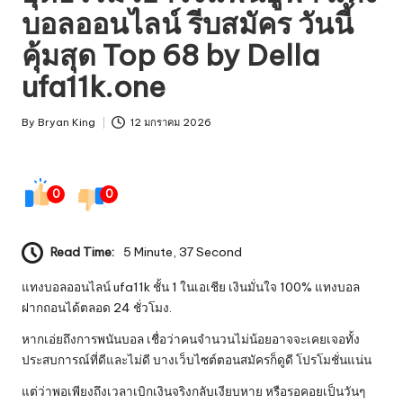
และ
บอลออนไลน์ รีบสมัคร วันนี้
วิธี
คุ้มสุด Top 68 by Della
การ
แก้ไข
ufa11k.one
ปัญหา
ด้าน
By
Bryan King
12 มกราคม 2026
เทคโนโลยี
Posted
by
0
0
Read Time:
5 Minute, 37 Second
แทงบอลออนไลน์
ufa11k ชั้น 1 ในเอเชีย เงินมั่นใจ 100% แทงบอล
ฝากถอนได้ตลอด 24 ชั่วโมง.
หากเอ่ยถึงการพนันบอล เชื่อว่าคนจำนวนไม่น้อยอาจจะเคยเจอทั้ง
ประสบการณ์ที่ดีและไม่ดี บางเว็บไซต์ตอนสมัครก็ดูดี โปรโมชั่นแน่น
แต่ว่าพอเพียงถึงเวลาเบิกเงินจริงกลับเงียบหาย หรือรอคอยเป็นวันๆ