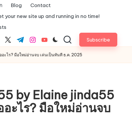
ก
Blog
Contact
et your new site up and running in no time!
sts
Subscribe
cebook.com
twitter.com
t.me
instagram.com
youtube.com
ออะไร? มือใหม่อ่านจบ เล่นเป็นทันที ธ.ค. 2025
p 55 by Elaine jinda55
ออะไร? มือใหม่อ่านจบ