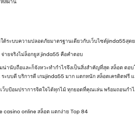
รหัสผ่าน
ภายใต้ระบบความปลอดภัยมาตรฐานเดียวกับเว็บไซต์jinda55สุด
 จ่ายจริงไม่ล็อกยูส jinda55 คือคำตอบ
น่านับถือและก็จังหวะทำกำไรจึงเป็นสิ่งสำคัญที่สุด สล็อต ตอบโจ
กวัน ระบบดี บริการดี เกมjinda55 มาก แตกหนัก สล็อตเครดิตฟรี แ
ว็บป้อมปราการจิตใจได้ทุกไม้ ทุกยอดที่คุณเล่น พร้อมถอนกำไรได
e casino online สล็อต แตกง่าย Top 84