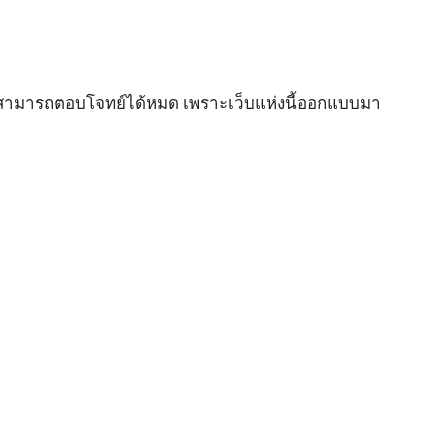
็อต ก็สามารถตอบโจทย์ได้หมด เพราะเว็บแห่งนี้ออกแบบมา