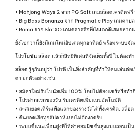
• Mahjong Ways 2 จาก PG Soft เกมสล็อตเครดิตฟรี 
• Big Bass Bonanza จาก Pragmatic Play เกมตกปลาส
• Roma จาก SlotXO เกมคลาสสิกที่ยังแตกดีเสมอหากแ
ยิ่งไปกว่านี้ยังมีเกมใหม่อัปเดตทุกอาทิตย์ พร้อมระบบจ
โปรโมชัน สล็อต แล้วก็สิทธิพิเศษที่จัดเต็มทั้งปี ไม่ต้องทำเ
สล็อต รู้ๆกันอยู่ว่า โปรดี เป็นสิ่งสำคัญที่ทำให้คนเล่น
ตา ยกตัวอย่างเช่น
• สมัครใหม่รับโบนัสเพิ่ม 100% โดยไม่ต้องแชร์หรือท
• โปรฝากแรกของวัน รับเครดิตเพิ่มแบบอัตโนมัติ
• สะสมยอดเทิร์นเพื่อแลกของรางวัลได้ทั้งเครดิต,
สล็อต
• คืนยอดเสียทุกสัปดาห์แบบไม่ต้องกดรับ
• ระบบชี้แนะเพื่อนฝูงที่ให้ค่าคอมมิชชั่นสูงแบบถอนเป็น