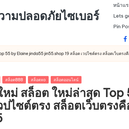
หน้าแร
ามปลอดภัยไซเบอร์
Lets g
Pin Po
fa
 Top 55 by Elaine jinda55 jin55.shop 19 สล็อต เวปไซต์ตรง สล็อตเว็บตรงคื
สล็อต888
สล็อตxo
สล็อตออนไลน์
ดใหม่ สล็อต ใหม่ล่าสุด To
วปไซต์ตรง สล็อตเว็บตรงคื
5