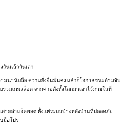
วันแล้ววันเล่า
 ความน่านับถือ ความยั่งยืนมั่นคง แล้วก็โอกาสชนะด้ามจับ
ารรวบรวมเกมสล็อต จากค่ายดังทั้งโลกมาเอาไว้ภายในที่
ยนสายล่าแจ็คพอต ตั้งแต่ระบบข้างหลังบ้านที่ปลอดภัย
บบมือโปร