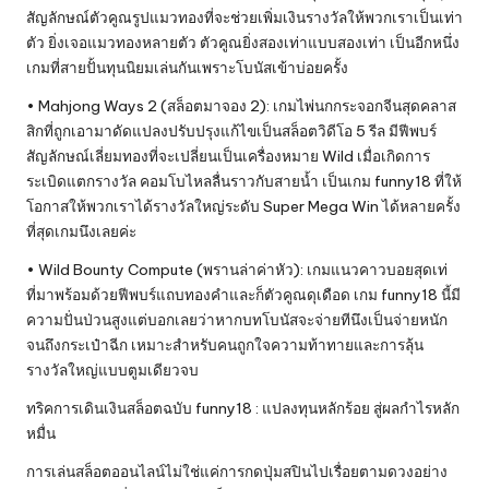
สัญลักษณ์ตัวคูณรูปแมวทองที่จะช่วยเพิ่มเงินรางวัลให้พวกเราเป็นเท่า
ตัว ยิ่งเจอแมวทองหลายตัว ตัวคูณยิ่งสองเท่าแบบสองเท่า เป็นอีกหนึ่ง
เกมที่สายปั้นทุนนิยมเล่นกันเพราะโบนัสเข้าบ่อยครั้ง
• Mahjong Ways 2 (สล็อตมาจอง 2): เกมไพ่นกกระจอกจีนสุดคลาส
สิกที่ถูกเอามาดัดแปลงปรับปรุงแก้ไขเป็นสล็อตวิดีโอ 5 รีล มีฟีพบร์
สัญลักษณ์เลี่ยมทองที่จะเปลี่ยนเป็นเครื่องหมาย Wild เมื่อเกิดการ
ระเบิดแตกรางวัล คอมโบไหลลื่นราวกับสายน้ำ เป็นเกม funny18 ที่ให้
โอกาสให้พวกเราได้รางวัลใหญ่ระดับ Super Mega Win ได้หลายครั้ง
ที่สุดเกมนึงเลยค่ะ
• Wild Bounty Compute (พรานล่าค่าหัว): เกมแนวคาวบอยสุดเท่
ที่มาพร้อมด้วยฟีพบร์แถบทองคำและก็ตัวคูณดุเดือด เกม funny18 นี้มี
ความปั่นป่วนสูงแต่บอกเลยว่าหากบทโบนัสจะจ่ายทีนึงเป็นจ่ายหนัก
จนถึงกระเป๋าฉีก เหมาะสำหรับคนถูกใจความท้าทายและการลุ้น
รางวัลใหญ่แบบตูมเดียวจบ
ทริคการเดินเงินสล็อตฉบับ funny18 : แปลงทุนหลักร้อย สู่ผลกำไรหลัก
หมื่น
การเล่นสล็อตออนไลน์ไม่ใช่แค่การกดปุ่มสปินไปเรื่อยตามดวงอย่าง