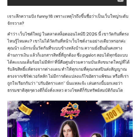
เจาะลึกความปัง funny18 เพราะเหตุไรถึงขึ้นชื่อว่าเป็นเว็บใหญ่ระดับ
จักรวาล?
คำว่า เว็บไซต์ใหญ่ ในตลาดสล็อตออนไลน์ปี 2026 นี้ เขาวัดกันที่ตรง
ไหนรู้ไหมคะ? เขาไม่ได้วัดกันที่หน้าเว็บไซต์งามอย่างเดียวหรอกค่ะ
คุณน้า แม้กระนั้นวัดกันที่ระบบข้างหลังบ้าน ความยั่งยืนมั่นคงทาง
ด้านการเงิน แล้วก็เอกสารสิทธิ์ที่ถูกต้อง ซึ่ง pgslot สอบได้ทุกข้อแบบ
ได้คะแนนเต็มร้อยไม่มีหัก! ที่นี่คือศูนย์รวมความบันเทิงขนาดใหญ่ที่ได้
รับลิขสิทธิ์แท้ตรงจากต่างแดน ทำให้ทุกเกมที่คุณกดสปินส่งสัญญาณ
ตรงจากเซิร์ฟเวอร์หลัก ไม่มีการดัดแปลงแก้ไขอัตราแพ้ชนะ หรือที่เรา
ถูกใจเรียกกันว่า “ปรับอัตราแตก” นั่นแหละจ้ะ เล่นตรงนี้บอกเลยว่า
ธรรมชาติสุดๆดวงดีก็มั่งคั่งเหลว ดวงโชคดีก็รับทรัพย์สมบัติก้อนโต