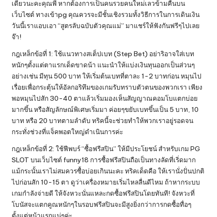
เดียวนะคะคุณพี่ หากต้องการเป็นคนรวยคนใหม่เลวข้ามคืนบน
เว็บไซต์ ทางเข้าpg คุณควรจะมีชั้นเชิงรวมทั้งวิธีการในการเดินเงิน
วันนี้เราแอบเอา “สูตรลับฉบับตัวคุณแม่” มาแชร์ให้ฟังกันฟรีๆไปเลย
จ๊า!
กฎเหล็กข้อที่ 1: ใช้แนวทางสเต็ปเบท (Step Bet) อย่าริอาจใส่เบท
หนักๆตั้งแต่ตาแรกเด็ดขาดน้า แนะนำให้แบ่งเงินทุนออกเป็นส่วนๆ
อย่างเช่น มีทุน 500 บาท ให้เริ่มต้นเบทที่ตาละ 1-2 บาทก่อน หมุนไป
เรื่อยเพื่อกระตุ้นให้อัลกอริทึมของเกมรับทราบตัวตนของพวกเรา เพียง
พอหมุนไปสัก 30-40 ตาแล้วเริ่มมองเห็นสัญญาณคอมโบแตกบ่อย
มากขึ้น หรือสัญลักษณ์พิเศษเริ่มมา ค่อยๆขยับเบทขึ้นเป็น 5 บาท, 10
บาท หรือ 20 บาทตามลำดับ ทริคนี้จะช่วยทำให้พวกเราอยู่รอดจน
กระทั่งช่วงที่แจ็คพอตใหญ่ดำเนินการค่ะ
กฎเหล็กข้อที่ 2: ใช้ฟีพบร์ “ซื้อฟรีสปิน” ให้มีประโยชน์ สำหรับเกม PG
SLOT บนเว็บไซต์ funny18 การซื้อฟรีสปินถือเป็นทางลัดที่เริ่ดมาก
แม้กระนั้นเราไม่สมควรซื้อบ่อยเกินนะคะ ทริคเด็ดคือ ให้เรานั่งปั่นปกติ
ไปก่อนสัก 10-15 ตา ดูว่าเครื่องหมายเริ่มไหลลื่นดีไหม ถ้าหากระบบ
เกมกำลังจ่ายดี ให้จังหวะนั่นแหละกดซื้อฟรีสปินโดยทันที! จังหวะที่
โบนัสจะแตกคูณหนักๆในรอบฟรีสปินจะมีสูงยิ่งกว่าการกดซื้อทื่อๆ
ตั้งแต่หน้าแรกแน่ๆค่ะ