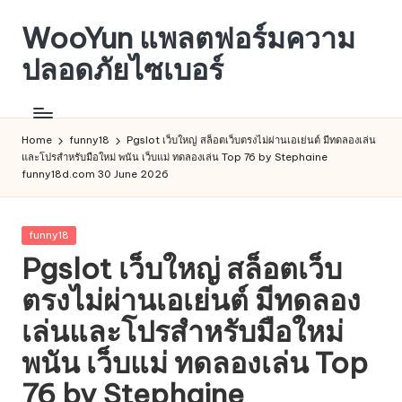
WooYun แพลตฟอร์มความ
Skip
to
ปลอดภัยไซเบอร์
content
WooYun
ชุมชน
ที่
Home
funny18
Pgslot เว็บใหญ่ สล็อตเว็บตรงไม่ผ่านเอเย่นต์ มีทดลองเล่น
และโปรสำหรับมือใหม่ พนัน เว็บแม่ ทดลองเล่น Top 76 by Stephaine
มุ่ง
funny18d.com 30 June 2026
เน้น
การ
แบ่ง
Posted
funny18
ปัน
in
Pgslot เว็บใหญ่ สล็อตเว็บ
ข้อมูล
เกี่ยว
ตรงไม่ผ่านเอเย่นต์ มีทดลอง
กับ
เล่นและโปรสำหรับมือใหม่
ความ
ปลอดภัย
พนัน เว็บแม่ ทดลองเล่น Top
ทาง
76 by Stephaine
ไซเบอร์