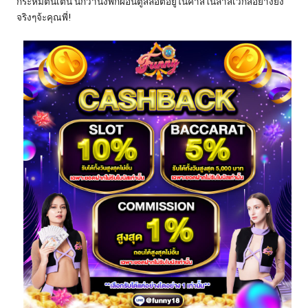
กระหึ่มตื่นเต้น นึกว่านั่งพักผ่อนตู้สล็อตอยู่ในคาสิโนลาสเวกัสอย่างยิ่ง
จริงๆจ้ะคุณพี่!