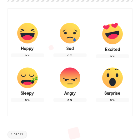
Happy
Sad
Excited
0
%
0
%
0
%
Sleepy
Angry
Surprise
0
%
0
%
0
%
Tags:
บาคาร่า