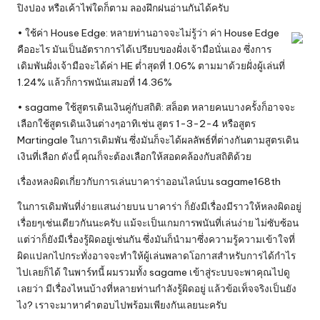
ปิงปอง หรือเค้าไพ่ใดก็ตาม ลองฝึกฝนอ่านกันได้ครับ
• ใช้ค่า House Edge: หลายท่านอาจจะไม่รู้ว่า ค่า House Edge
คืออะไร มันเป็นอัตราการได้เปรียบของฝั่งเจ้ามือนั่นเอง ซึ่งการ
เดิมพันฝั่งเจ้ามือจะได้ค่า HE ต่ำสุดที่ 1.06% ตามมาด้วยฝั่งผู้เล่นที่
1.24% แล้วก็การพนันเสมอที่ 14.36%
• sagame ใช้สูตรเดินเงินคู่กับสถิติ:
สล็อต
หลายคนบางครั้งก็อาจจะ
เลือกใช้สูตรเดินเงินต่างๆอาทิเช่น สูตร 1-3-2-4 หรือสูตร
Martingale ในการเดิมพัน ซึ่งมันก็จะได้ผลลัพธ์ที่ต่างกันตามสูตรเดิน
เงินที่เลือก ดังนี้ คุณก็จะต้องเลือกให้สอดคล้องกับสถิติด้วย
เรื่องหลงผิดเกี่ยวกับการเล่นบาคาร่าออนไลน์บน sagame168th
ในการเดิมพันที่ง่ายแสนง่ายบน บาคาร่า ก็ยังมีเรื่องมีราวให้หลงผิดอยู่
เรื่อยๆเช่นเดียวกันนะครับ แม้จะเป็นเกมการพนันที่เล่นง่าย ไม่ซับซ้อน
แต่ว่าก็ยังมีเรื่องรู้ผิดอยู่เช่นกัน ซึ่งมันก็นำมาซึ่งความรู้ความเข้าใจที่
ผิดแปลกไปกระทั่งอาจจะทำให้ผู้เล่นพลาดโอกาสสำหรับการได้กำไร
ไปเลยก็ได้ ในพาร์ทนี้ ผมรวมทั้ง sagame เข้าสู่ระบบจะพาคุณไปดู
เลยว่า มีเรื่องไหนบ้างที่หลายท่านกำลังรู้ผิดอยู่ แล้วข้อเท็จจริงเป็นยัง
ไง? เราจะมาหาคำตอบไปพร้อมเพียงกันเลยนะครับ