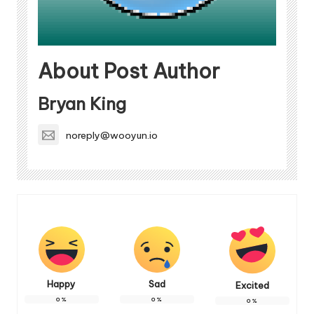
About Post Author
Bryan King
noreply@wooyun.io
Happy
Sad
Excited
0
%
0
%
0
%