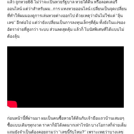
แล้ว ถูกหวย88 ไม่ว่าจะเป็นหวยรัฐบาล หวยใต้ดิน หรือลอตเตอรี่
ออนไลน์ แต่ว่าสำหรับผม…การ แทงหวยออนไลน์ เปลี่ยนเป็นจุดเปลี่ยน
ที่ทำให้ผมมองดูการเล่นหวยต่างออกไป ด้วยเหตุว่ามันไม่ใช่แค่ “ลุ้น
เลข” อีกต่อไป แต่ว่ายังเปลี่ยนเป็นการลงทุนเล็กๆที่คุ้ม ทั้งยังในแง่ของ
อัตราจ่ายที่สูงกว่า ระบบ ส่วนลดสุดคุ้ม แล้วก็ โบนัสพิเศษที่ได้แบบไม่
ต้องลุ้น
ก่อนหน้านี้ที่ผ่านมา ผมเป็นคนซื้อหวยใต้ดินกับเจ้ามือแถวบ้านเสมอๆ
ซื้อแบบเดิมๆทุกงวด ราคาก็มิได้ลดมากเท่าไรนัก บางโอกาสก็จ่ายเต็ม
แถมยังจำเป็นต้องคอยถามว่า “เลขนี้รับไหม?” เพราะเหตุว่าบางเลข