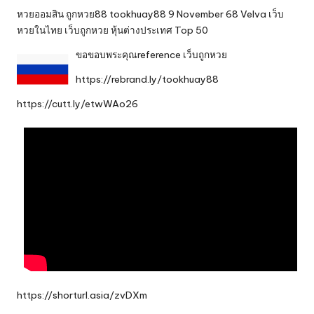
หวยออมสิน ถูกหวย88 tookhuay88 9 November 68 Velva เว็บ
หวยในไทย เว็บถูกหวย หุ้นต่างประเทศ Top 50
ขอขอบพระคุณreference
เว็บถูกหวย
https://rebrand.ly/tookhuay88
https://cutt.ly/etwWAo26
https://shorturl.asia/zvDXm