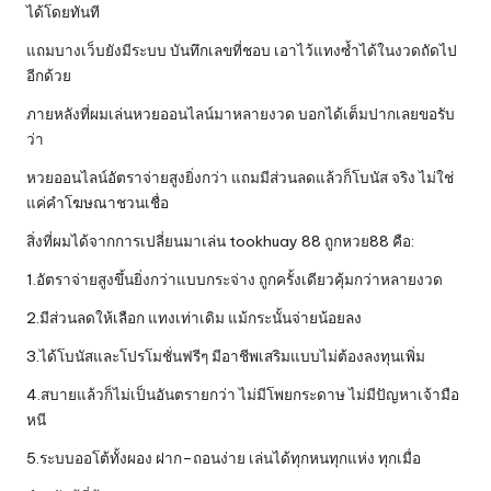
ได้โดยทันที
แถมบางเว็บยังมีระบบ บันทึกเลขที่ชอบ เอาไว้แทงซ้ำได้ในงวดถัดไป
อีกด้วย
ภายหลังที่ผมเล่นหวยออนไลน์มาหลายงวด บอกได้เต็มปากเลยขอรับ
ว่า
หวยออนไลน์อัตราจ่ายสูงยิ่งกว่า แถมมีส่วนลดแล้วก็โบนัส จริง ไม่ใช่
แค่คำโฆษณาชวนเชื่อ
สิ่งที่ผมได้จากการเปลี่ยนมาเล่น tookhuay 88 ถูกหวย88 คือ:
1.อัตราจ่ายสูงขึ้นยิ่งกว่าแบบกระจ่าง ถูกครั้งเดียวคุ้มกว่าหลายงวด
2.มีส่วนลดให้เลือก แทงเท่าเดิม แม้กระนั้นจ่ายน้อยลง
3.ได้โบนัสและโปรโมชั่นฟรีๆ มีอาชีพเสริมแบบไม่ต้องลงทุนเพิ่ม
4.สบายแล้วก็ไม่เป็นอันตรายกว่า ไม่มีโพยกระดาษ ไม่มีปัญหาเจ้ามือ
หนี
5.ระบบออโต้ทั้งผอง ฝาก–ถอนง่าย เล่นได้ทุกหนทุกแห่ง ทุกเมื่อ