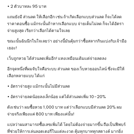
• 2 ตัวบาทละ 95 บาท
แถมยังมี ส่วนลด ให้เลือกอีก เช่น ถ้าเกิดเลือกแบบส่วนลด ก็จะได้ลด
ราคาตอนซื้อ แม้กระนั้นถ้าหากเลือกแบบ จ่ายเต็มไม่ลด ก็จะได้อัตรา
จ่ายสูงสุด เรียกว่าเลือกได้ตามใจเลย
ขณะนั้นฉันนึกในใจเลยว่า อย่างนี้มันคุ้มกว่าซื้อสลากกินแบ่งกับเจ้ามือ
เยอะ!
เว็บถูกหวย ได้ส่วนลดเพิ่มอีก! แทงเหมือนเดิมแต่จ่ายลดลง
อีกจุดหนึ่งที่ผมจับใจคือระบบ ส่วนลด ของเว็บหวยออนไลน์ ซึ่งจะมีให้
เลือกหลายแบบ ได้แก่
• อัตราจ่ายสูง แม้กระนั้นไม่มีส่วนลด
• อัตราจ่ายลดน้อยลงเล็กน้อย แต่ได้ส่วนลดเพิ่ม 10–20%
ดังเช่นว่า ผมซื้อหวย 1,000 บาท แต่ว่าเลือกแบบมีส่วนลด 20% ผม
จ่ายจริงเพียงแค่ 800 บาท เพียงแค่นั้น!
แปลว่าผมสามารถซื้อเลขเพิ่มได้ โดยไม่ต้องจ่ายมากขึ้น ถือเป็นฟีพบร์
ที่ช่วยให้การเล่นลอตเตอรี่ในแต่ละงวด คุ้มทุกบาททุกสตางค์ มากยิ่ง