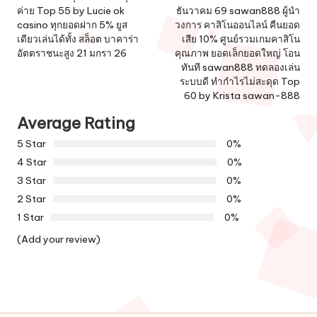
ค่าย Top 55 by Lucie ok
ธันวาคม 69 sawan888 ผู้นำ
casino ทุกยอดฝาก 5% ยูส
วงการ คาสิโนออนไลน์ คืนยอด
เดียวเล่นได้ทั้ง สล็อต บาคาร่า
เสีย 10% ศูนย์รวมเกมคาสิโน
อัตตราชนะสูง 21 มกรา 26
คุณภาพ ยอดเล็กยอดใหญ่ โอน
ทันที sawan888 ทดลองเล่น
ระบบดี ทำกำไรไม่สะดุด Top
60 by Krista sawan-888
Average Rating
5 Star
0%
4 Star
0%
3 Star
0%
2 Star
0%
1 Star
0%
(Add your review)