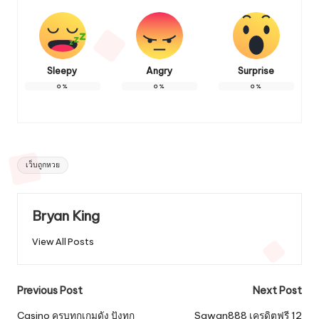
Sleepy
Angry
Surprise
0
%
0
%
0
%
Tags:
เว็บถูกหวย
Bryan King
View All Posts
Post
Previous Post
Next Post
navigation
Casino ครบทุกเกมดัง ปังทุก
Sawan888 เครดิตฟรี 12