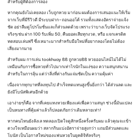
สำหรับผู้ที่ต้องการลอง
หากคุณยังไม่เคยลอง เว็บถูกหวย มาก่อน ผมต้องการเสนอแนะให้เริ่ม
จากเว็บที่มีรีวิวดี มีระบบฝาก–ถอนออโต้ รวมทั้งแสดงอัตราจ่ายแจ้ง
ชัด อย่าลืมดูโปรโมชั่นและก็ส่วนลดด้วย เพราะว่าบางเว็บจัดโปรแรง
จริงๆเช่น ฝาก 100 รับเพิ่ม 50, คืนยอดเสียทุกงวด, หรือ แจกเครดิต
ทดสอบเล่นฟรี ซึ่งเหมาะมากสำหรับมือใหม่ที่อยากลองโดยไม่ต้อง
เสี่ยงมากมาย
สำหรับผม การเล่น tookhuay 88 ถูกหวย88 หวยออนไลน์ไม่ได้ไม่
เหมือนกับการซื้อหวยทั่วไปมากเท่าไรนักในแง่ของ ความสนุกสนาน
สำหรับในการลุ้น แต่ว่าสิ่งที่ต่างกันแจ่มชัดเป็น ความคุ้มค่า
เนื่องจากทุกบาทที่ลงทุนไป สำเร็จทดแทนสูงขึ้นยิ่งกว่า ได้ส่วนลด และ
ยังมีโบนัสพิเศษอีกด้วย
เอาง่ายๆก็คือ จากที่เคยแทงหวยเพียงแค่เพื่อความสนุก ช่วงนี้มันแปลง
เป็นหนทางที่คุ้มค่าแล้วก็ปลอดภัยกว่าเดิมหลายเท่า!
หากคนไหนยังลังเล ทดลองเปิดใจดูสักหนึ่งครั้งครับผม แล้วคุณจะเข้า
ดวงใจเหมือนผมว่า สลากกินแบ่งอัตราจ่ายสูงกว่า แถมมีส่วนลดและ
โบนัส เป็นโอกาสใหม่ของแฟนหวยในยุคดิจิทัลจริงๆ