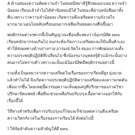
4.ด้านสมองความคิดความจำ ไม่ค่อยมีสมาธิรู้สึกสมองเบลอ ความจำ
น้อยลง เรียนแล้วจำไม่ได้ทำข้อสอบมิได้ ในขณะที่อ่านหนังสือมาทั้ง
คืน เพราะว่าความจำน้อยลง เกิดความตึงเครียดความกังวลใจ
มากมาย นอนไม่หลับหรือนอนมากเหลือเกินหมดแรงตื่นขึ้นมา
พฤติกรรมต่างๆพวกนี้เป็นสัญญาณเตือนที่แสดงว่าน้องๆนิสิต ssru
เรียนหนักมากจนเกินไป จนกระทั่งเกิดภาวะเครียดและก็บีบคั้นตัวเอง
ทำให้ส่งผลทางด้านร่างกาย อารมณ์ จิตใจ สมอง การพักผ่อนรวมทั้ง
ความประพฤติปฏิบัติที่เปลี่ยนไป ซึ่งน้องๆบางบุคคลรู้ตัวแม้กระนั้นบาง
คนอาจไม่ทราบตัว เพราะฉะนั้นแม้น้องนิสิตมีพฤติกรรมอย่างนี้
รวมทั้งเป็นผลมาจากความเครียดในเรื่องของการเรียนที่สูง มุ่งมาด
แล้วทำไม่ได้ จึงเกิดความประพฤติปฏิบัติความเครียดและความกดดัน
เพิ่มมากขึ้น โดยเหตุนี้ควรขอความเห็นคุณครูที่ปรึกษาของภาควิชา
ปรึกษาจิตแพทย์ เพื่อที่จะช่วยเหลือกันปรับปรุงเนื้อหาทางออกให้กับ
เรื่องนี้ได้
วิถีทางสำหรับเพื่อการปรับปรุงแก้ไขและก็ช่วยลดความตึงเครียด
ความวิตกกังวลในเรื่องของการเรียนได้ ดังต่อไปนี้
1.ให้จัดลำดับความสำคัญให้ดี ssru