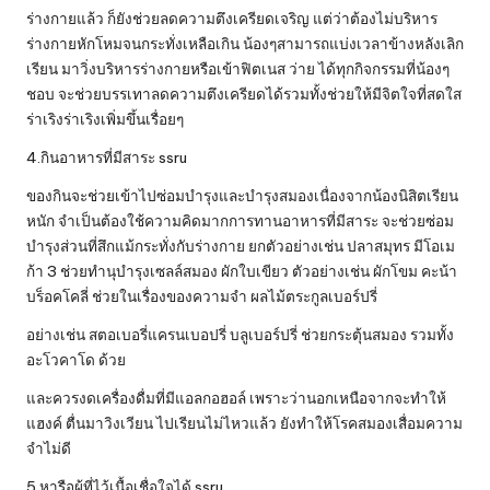
ร่างกายแล้ว ก็ยังช่วยลดความตึงเครียดเจริญ แต่ว่าต้องไม่บริหาร
ร่างกายหักโหมจนกระทั่งเหลือเกิน น้องๆสามารถแบ่งเวลาข้างหลังเลิก
เรียน มาวิ่งบริหารร่างกายหรือเข้าฟิตเนส ว่าย ได้ทุกกิจกรรมที่น้องๆ
ชอบ จะช่วยบรรเทาลดความตึงเครียดได้รวมทั้งช่วยให้มีจิตใจที่สดใส
ร่าเริงร่าเริงเพิ่มขึ้นเรื่อยๆ
4.กินอาหารที่มีสาระ ssru
ของกินจะช่วยเข้าไปซ่อมบำรุงและบำรุงสมองเนื่องจากน้องนิสิตเรียน
หนัก จำเป็นต้องใช้ความคิดมากการทานอาหารที่มีสาระ จะช่วยซ่อม
บำรุงส่วนที่สึกแม้กระทั่งกับร่างกาย ยกตัวอย่างเช่น ปลาสมุทร มีโอเม
ก้า 3 ช่วยทำนุบำรุงเซลล์สมอง ผักใบเขียว ตัวอย่างเช่น ผักโขม คะน้า
บร็อคโคลี่ ช่วยในเรื่องของความจำ ผลไม้ตระกูลเบอร์ปรี่
อย่างเช่น สตอเบอรี่แครนเบอปรี่ บลูเบอร์ปรี่ ช่วยกระตุ้นสมอง รวมทั้ง
อะโวคาโด ด้วย
และควรงดเครื่องดื่มที่มีแอลกอฮอล์ เพราะว่านอกเหนือจากจะทำให้
แฮงค์ ตื่นมาวิงเวียน ไปเรียนไม่ไหวแล้ว ยังทำให้โรคสมองเสื่อมความ
จำไม่ดี
5.หารือผู้ที่ไว้เนื้อเชื่อใจได้ ssru