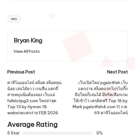
Tags:
ssru
Bryan King
View All Posts
Post
Previous Post
Next Post
navigation
คาสิโนออนไลน์ สล็อต สล็อตทุน
เว็บเปิดใหม่ pgslotfish เว็บ
น้อย เล่นได้ยาว เกมลื่น แตกถี่
แตกง่าย สล็อตแจกโปรไม่กั๊ก
สายหมุนนิ่มต้องลอง เว็บแม่
มือใหม่ก็เล่นได้ มีทริคเลือกเกม
fullslotpg2.com ใหม่ล่าสุด
ให้เข้าไว เครดิตฟรี Top 18 by
Top 13 by Hyman 18
Mark pgslotfish4.com 11 ก.พ.
websiteแตกง่าย FEB 2026
69 คาสิโนออนไลน์
Average Rating
5 Star
0%