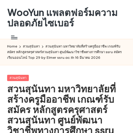
WooYun แพลตฟอร์มความ
Skip
to
ปลอดภัยไซเบอร์
content
WooYun
ชุมชน
ที่
Home
สวนสุนันทา
สวนสุนันทา มหาวิทยาลัยที่สร้างครูมืออาชีพ เกณฑ์รับ
สมัคร หลักสูตรครุศาสตร์สวนสุนันทา ศูนย์พัฒนาวิชาชีพทางการศึกษา ssru สมัคร
มุ่ง
เรียนออนไลน์ Top 29 by Elmer ssru.ac.th 16 มีนาคม 2026
เน้น
การ
แบ่ง
Posted
สวนสุนันทา
ปัน
in
สวนสุนันทา มหาวิทยาลัยที่
ข้อมูล
เกี่ยว
สร้างครูมืออาชีพ เกณฑ์รับ
กับ
สมัคร หลักสูตรครุศาสตร์
ความ
ปลอดภัย
สวนสุนันทา ศูนย์พัฒนา
ทาง
วิชาชีพทางการศึกษา ssru
ไซเบอร์