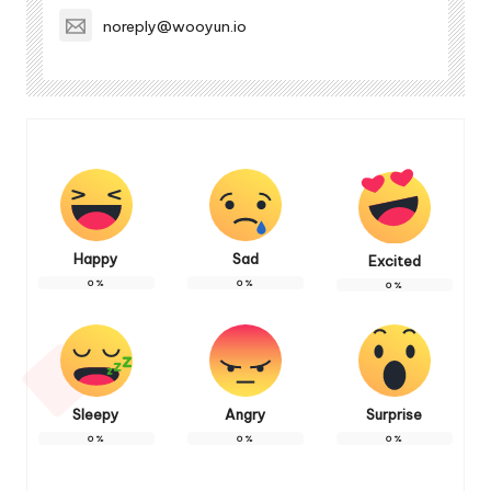
noreply@wooyun.io
Happy
Sad
Excited
0
%
0
%
0
%
Sleepy
Angry
Surprise
0
%
0
%
0
%