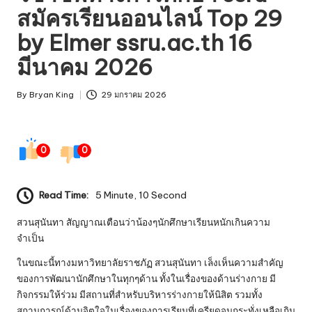
และ
สมัครเรียนออนไลน์ Top 29
วิธี
by Elmer ssru.ac.th 16
การ
แก้ไข
มีนาคม 2026
ปัญหา
ด้าน
By
Bryan King
29 มกราคม 2026
เทคโนโลยี
Posted
by
0
0
Read Time:
5 Minute, 10 Second
สวนสุนันทา
สัญญาณเตือนว่าน้องๆนักศึกษาเรียนหนักเกินความ
จำเป็น
ในขณะนี้ทางมหาวิทยาลัยราชภัฏ สวนสุนันทา เล็งเห็นความสำคัญ
ของการพัฒนานักศึกษาในทุกๆด้าน ทั้งในเรื่องของด้านร่างกาย มี
กิจกรรมให้ร่วม มีสถานที่สำหรับบริหารร่างกายให้นิสิต รวมทั้ง
สถานการณ์ด้านจิตใจในเรื่องของการเรียนที่เครียดจนกระทั่งเหลือเกิน