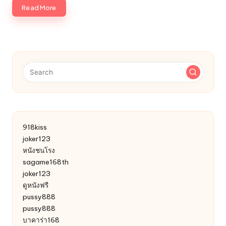
และ
Read More
วิธี
การ
แก้ไข
ปัญหา
ด้าน
เทคโนโลยี
918kiss
joker123
หนังชนโรง
sagame168th
joker123
ดูหนังฟรี
pussy888
pussy888
บาคาร่า168