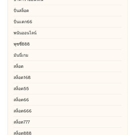
ปั่นสล็อต
ปั่นแตก66
พนันออนไลน์
พุซซี่888
มันนี่เกม
สล็อต
สล็อต168
สล็อต55
สล็อต66
สล็อต666
สล็อต777
สล็อต888