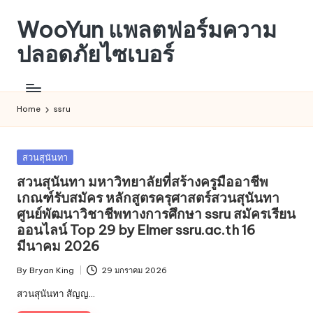
WooYun แพลตฟอร์มความ
Skip
to
ปลอดภัยไซเบอร์
content
WooYun
ชุมชน
ที่
Home
ssru
มุ่ง
เน้น
การ
Posted
สวนสุนันทา
แบ่ง
in
สวนสุนันทา มหาวิทยาลัยที่สร้างครูมืออาชีพ
ปัน
เกณฑ์รับสมัคร หลักสูตรครุศาสตร์สวนสุนันทา
ข้อมูล
ศูนย์พัฒนาวิชาชีพทางการศึกษา ssru สมัครเรียน
เกี่ยว
ออนไลน์ Top 29 by Elmer ssru.ac.th 16
กับ
มีนาคม 2026
ความ
ปลอดภัย
By
Bryan King
29 มกราคม 2026
Posted
ทาง
by
สวนสุนันทา สัญญ…
ไซเบอร์