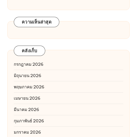
ความเห็นล่าสุด
คลังเก็บ
กรกฎาคม 2026
มิถุนายน 2026
พฤษภาคม 2026
เมษายน 2026
มีนาคม 2026
กุมภาพันธ์ 2026
มกราคม 2026