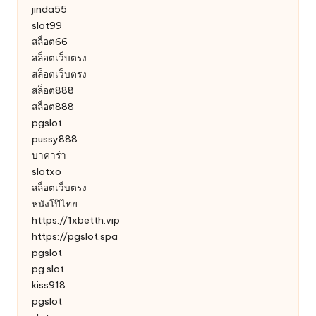
jinda55
slot99
สล็อต66
สล็อตเว็บตรง
สล็อตเว็บตรง
สล็อต888
สล็อต888
pgslot
pussy888
บาคาร่า
slotxo
สล็อตเว็บตรง
หนังโป๊ไทย
https://1xbetth.vip
https://pgslot.spa
pgslot
pg slot
kiss918
pgslot