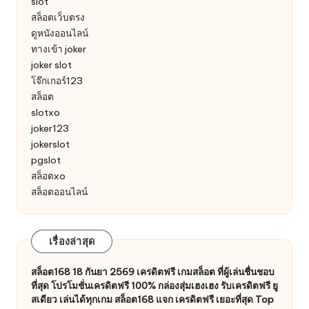
slot
สล็อตเว็บตรง
ดูหนังออนไลน์
ทางเข้า joker
joker slot
โจ๊กเกอร์123
สล็อต
slotxo
joker123
jokerslot
pgslot
สล็อตxo
สล็อตออนไลน์
เรื่องล่าสุด
สล็อต168 18 กันยา 2569 เครดิตฟรี เกมสล็อต ที่ผู้เล่นชื่นชอบ
ที่สุด โปรโมชั่นเครดิตฟรี 100% กล่องสุ่มเฮงเฮง รับเครดิตฟรี ยู
สเดียว เล่นได้ทุกเกม สล็อต168 แจก เครดิตฟรี เยอะที่สุด Top