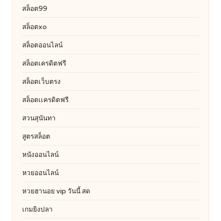
สล็อต99
สล็อตxo
สล็อตออนไลน์
สล็อตเครดิตฟรี
สล็อตเว็บตรง
สล็อตเเครดิตฟรี
สวนสุนันทา
สูตรสล็อต
หนังออนไลน์
หวยออนไลน์
หวยฮานอย vip วันนี้ สด
เกมยิงปลา