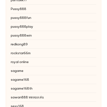
puntaek77
Pussy888
pussy888fun
pussy888play
pussy888win
redkong89
rockstar66m
royal online
sagame
sagame168
sagame168th
sawan888 ทดลองเล่น
sexy168