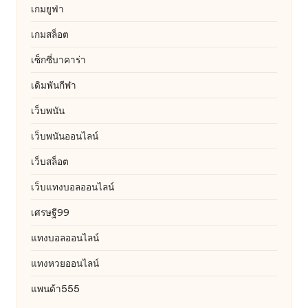
เกมยูฟ่า
เกมสล็อต
เซ็กซี่บาคาร่า
เดิมพันกีฬา
เว็บพนัน
เว็บพนันออนไลน์
เว็บสล็อต
เว็บแทงบอลออนไลน์
เศรษฐี99
แทงบอลออนไลน์
แทงหวยออนไลน์
แพนด้า555