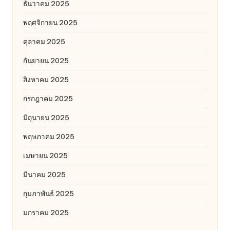
ธันวาคม 2025
พฤศจิกายน 2025
ตุลาคม 2025
กันยายน 2025
สิงหาคม 2025
กรกฎาคม 2025
มิถุนายน 2025
พฤษภาคม 2025
เมษายน 2025
มีนาคม 2025
กุมภาพันธ์ 2025
มกราคม 2025