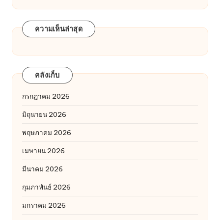
ความเห็นล่าสุด
คลังเก็บ
กรกฎาคม 2026
มิถุนายน 2026
พฤษภาคม 2026
เมษายน 2026
มีนาคม 2026
กุมภาพันธ์ 2026
มกราคม 2026