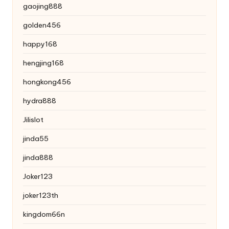
gaojing888
golden456
happy168
hengjing168
hongkong456
hydra888
Jilislot
jinda55
jinda888
Joker123
joker123th
kingdom66n