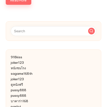
Read More
918kiss
joker123
หนังชนโรง
sagame168th
joker123
ดูหนังฟรี
pussy888
pussy888
บาคาร่า168
pgslot