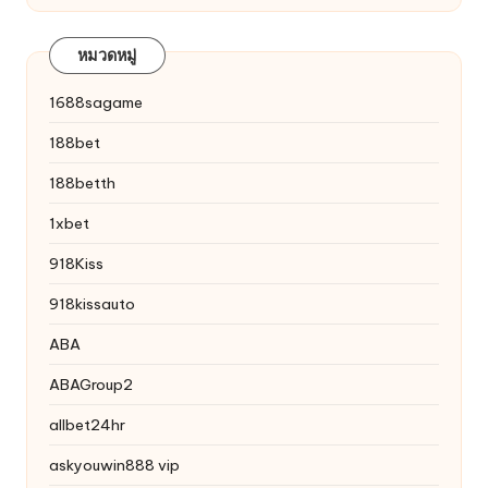
หมวดหมู่
1688sagame
188bet
188betth
1xbet
918Kiss
918kissauto
ABA
ABAGroup2
allbet24hr
askyouwin888 vip