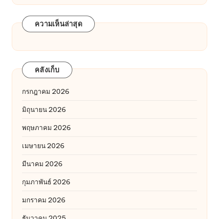
ความเห็นล่าสุด
คลังเก็บ
กรกฎาคม 2026
มิถุนายน 2026
พฤษภาคม 2026
เมษายน 2026
มีนาคม 2026
กุมภาพันธ์ 2026
มกราคม 2026
ธันวาคม 2025