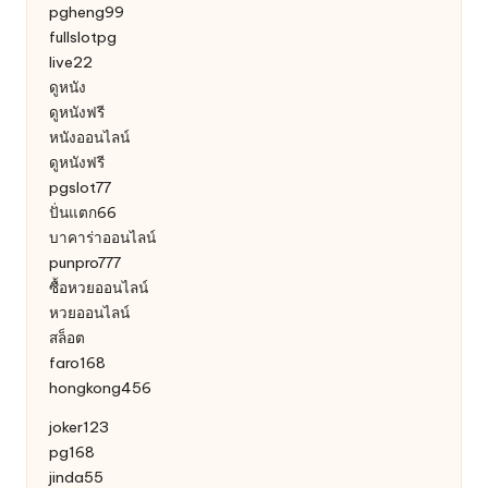
pgheng99
fullslotpg
live22
ดูหนัง
ดูหนังฟรี
หนังออนไลน์
ดูหนังฟรี
pgslot77
ปั่นแตก66
บาคาร่าออนไลน์
punpro777
ซื้อหวยออนไลน์
หวยออนไลน์
สล็อต
faro168
hongkong456
joker123
pg168
jinda55