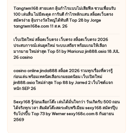
Tangtem168 สายแตก ลุ้นกำไรแบบไม่เสียฟีล ชวนเพื่อนรับ
100 เล่นลื่น ไม่มีสะดุด การันตี กำไรหลักแสน สล็อตเว็บตรง
สมัครง่าย ลุ้นรางวัลใหญ่ได้ทันที Top 28 by Jorge
tangtem168e.com 11 ส.ค. 26
เว็บเปิดใหม่ สล็อตเว็บตรง เว็บตรง สล็อตเว็บตรง 2026
ประสบการณ์เล่นยุคใหม่ ระบบเสถียร พร้อมเกมให้เลือก
มากมาย ใหม่ล่าสุด Top 51 by Maricruz jin888.asia 18 JUL
26 casino
casino online jinda888 สล็อต 2026 รวมทุกเรื่องที่ควรรู้
ก่อนเล่น พร้อมเทคนิคเลือกเกมยอดนิยม เว็บเปิดใหม่
jin888.asia ใหม่ล่าสุด Top 88 by Jarred 2 เว็บไซต์แจก
หนัก SEP 26
Sexy168 รู้ก่อนเลือกโต๊ะ เล่นได้มั่นใจกว่า วันเกิดรับ 500 ถอน
ได้จริงทุกเวลา สัมผัสโต๊ะสดระดับพรีเมียม sexy168 สมัครปุ๊บ
รับโปรปั๊บ Top 73 by Werner sexy168c.com 8 กันยายน
2569