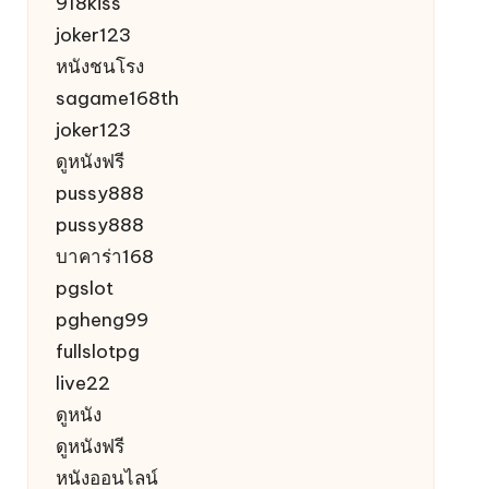
918kiss
joker123
หนังชนโรง
sagame168th
joker123
ดูหนังฟรี
pussy888
pussy888
บาคาร่า168
pgslot
pgheng99
fullslotpg
live22
ดูหนัง
ดูหนังฟรี
หนังออนไลน์