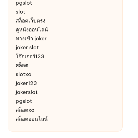
pgslot
slot
สล็อตเว็บตรง
ดูหนังออนไลน์
ทางเข้า joker
joker slot
โจ๊กเกอร์123
สล็อต
slotxo
joker123
jokerslot
pgslot
สล็อตxo
สล็อตออนไลน์