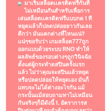
มาเริ่มสล็อตเเครดิตฟรีกันที่
ไม่เหมือนกันสำหรับเพื่อการ
เล่นสล็อตเเครดิตฟรีแบบกด 1 ที
หยุดแล้วก็ปลดปล่อยยาวกันเลย
ดีกว่า มันแตกต่างที่ไหนแน่?
แน่ๆขอรับว่า เกมสล็อต777ถูก
ออกแบบด้วยระบบ RNG ทำให้
ผลลัพธ์ของรอบต่างๆถูกวินิจฉัย
ตั้งแต่ผู้กระทำดสปินครั้งแรก
แล้ว ไม่ว่าคุณจะสปินแล้วหยุด
หรือปลดปล่อยให้หยุดเอง มันก็
แทบจะไม่ได้ต่างอะไรกัน แม้
กระนั้นแม้สอบถามหาไม่เหมือน
กันจริงๆก็มีดังนี้ 1. อัตราการส
ปินต่อนาที ผมจำต้องบอกเลยว่า