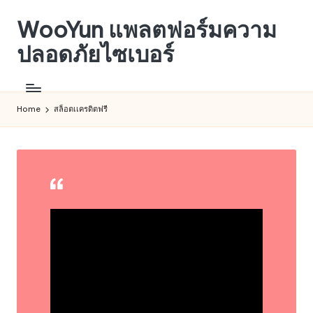
WooYun แพลตฟอร์มความ
Skip
to
ปลอดภัยไซเบอร์
content
WooYun
ชุมชน
ที่
Home
สล็อตเเครดิตฟรี
มุ่ง
เน้น
การ
แบ่ง
ปัน
ข้อมูล
เกี่ยว
กับ
ความ
ปลอดภัย
ทาง
ไซเบอร์