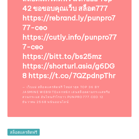
42 ขอขอบคุณเว็บ
สล็อต777
https://rebrand.ly/punpro7
77-ceo
https://cutly.info/punpro77
7-ceo
https://bitt.to/bs25mz
https://shorturl.asia/g6DG
8
https://t.co/7QZpdnpThr
เว็บแม่ สล็อตเเครดิตฟรี ใหม่ล่าสุด TOP 36 BY
JASMINE WEBSITEแจกหนัก เล่นสล็อตตามกระแสหรือ
สวนกระแส อันไหนกำไรยาว PUNPRO777.CEO 12
ธันวาคม 2568 พนันออนไลน์
Posted
สล็อตเเครดิตฟรี
in