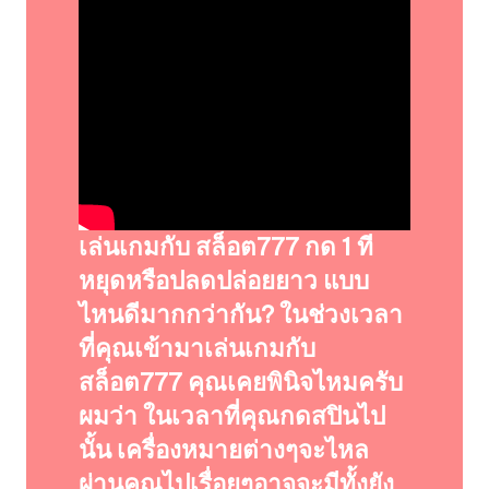
และ
วิธี
การ
แก้ไข
ปัญหา
ด้าน
เทคโนโลยี
เล่นเกมกับ สล็อต777 กด 1 ที
หยุดหรือปลดปล่อยยาว แบบ
ไหนดีมากกว่ากัน? ในช่วงเวลา
ที่คุณเข้ามาเล่นเกมกับ
สล็อต777
คุณเคยพินิจไหมครับ
ผมว่า ในเวลาที่คุณกดสปินไป
นั้น เครื่องหมายต่างๆจะไหล
ผ่านคุณไปเรื่อยๆอาจจะมีทั้งยัง