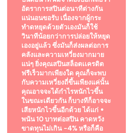
อัตราการสปินต่อนาทีต่างกัน
แน่นอนขอรับ เนื่องจากผู้กระ
ทำดหยุดด้วยตัวเองมันก็ใช้
วินาทีน้อยกว่าการปล่อยให้หยุด
เองอยู่แล้ว ซึ่งมันก็ส่งผลต่อการ
คลังและความเหวี่ยงมากมาย
แน่ๆ ยิ่งคุณสปินสล็อตเเครดิต
ฟรีเร็วมากเพียงใด คุณก็จะพบ
กับความเหวี่ยงถี่ขึ้นเพียงแค่นั้น
คุณอาจจะได้กำไรหนักไวขึ้น
ในขณะเดียวกัน ก็บางทีก็อาจจะ
เสียหนักไวขึ้นอีกด้วย ได้แก่ •
พนัน 10 บาทต่อสปิน คาดหวัง
ขาดทุนไม่เกิน -4% หรือก็คือ