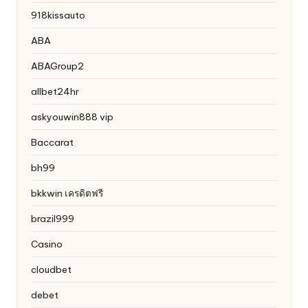
918kissauto
ABA
ABAGroup2
allbet24hr
askyouwin888 vip
Baccarat
bh99
bkkwin เครดิตฟรี
brazil999
Casino
cloudbet
debet