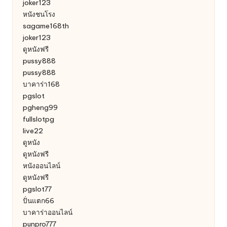
joker123
หนังชนโรง
sagame168th
joker123
ดูหนังฟรี
pussy888
pussy888
บาคาร่า168
pgslot
pgheng99
fullslotpg
live22
ดูหนัง
ดูหนังฟรี
หนังออนไลน์
ดูหนังฟรี
pgslot77
ปั่นแตก66
บาคาร่าออนไลน์
punpro777