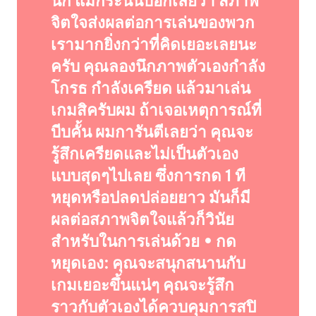
นัก แม้กระนั้นบอกเลยว่า สภาพ
จิตใจส่งผลต่อการเล่นของพวก
เรามากยิ่งกว่าที่คิดเยอะเลยนะ
ครับ คุณลองนึกภาพตัวเองกำลัง
โกรธ กำลังเครียด แล้วมาเล่น
เกมสิครับผม ถ้าเจอเหตุการณ์ที่
บีบคั้น ผมการันตีเลยว่า คุณจะ
รู้สึกเครียดและไม่เป็นตัวเอง
แบบสุดๆไปเลย ซึ่งการกด 1 ที
หยุดหรือปลดปล่อยยาว มันก็มี
ผลต่อสภาพจิตใจแล้วก็วินัย
สำหรับในการเล่นด้วย • กด
หยุดเอง: คุณจะสนุกสนานกับ
เกมเยอะขึ้นแน่ๆ คุณจะรู้สึก
ราวกับตัวเองได้ควบคุมการสปิ