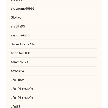
slotgame6666
Slotxo
sretthi99
ssgame666
SuperGame Slot
tangtem168
temmax69
texas24
ufa11bet
ufa191 ทางเข้า
ufa191 ทางเข้า
ufa88