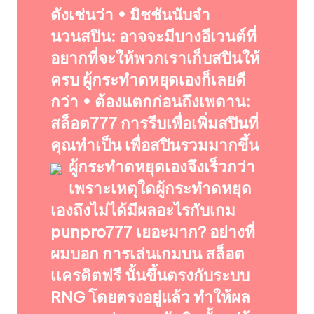
ดังเช่นว่า • มิชชันนับจำ
นวนสปิน: อาจจะมีบางอีเวนต์ที่
อยากที่จะให้พวกเราเก็บสปินให้
ครบ ผู้กระทำดหยุดเองก็เลยดี
กว่า • ต้องแตกก่อนถึงเพดาน:
สล็อต777
การรีบเพื่อเพิ่มสปินที่
คุณทำเป็น เพื่อสปินรวมมากขึ้น
ผู้กระทำดหยุดเองจึงเร็วกว่า
เพราะเหตุใดผู้กระทำดหยุด
เองถึงไม่ได้มีผลอะไรกับเกม
punpro777 เยอะมาก? อย่างที่
ผมบอก การเล่นเกมบน สล็อต
เเครดิตฟรี นั้นขึ้นตรงกับระบบ
RNG โดยตรงอยู่แล้ว ทำให้ผล