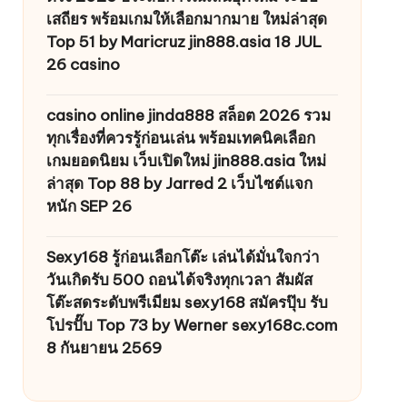
เสถียร พร้อมเกมให้เลือกมากมาย ใหม่ล่าสุด
Top 51 by Maricruz jin888.asia 18 JUL
26 casino
casino online jinda888 สล็อต 2026 รวม
ทุกเรื่องที่ควรรู้ก่อนเล่น พร้อมเทคนิคเลือก
เกมยอดนิยม เว็บเปิดใหม่ jin888.asia ใหม่
ล่าสุด Top 88 by Jarred 2 เว็บไซต์แจก
หนัก SEP 26
Sexy168 รู้ก่อนเลือกโต๊ะ เล่นได้มั่นใจกว่า
วันเกิดรับ 500 ถอนได้จริงทุกเวลา สัมผัส
โต๊ะสดระดับพรีเมียม sexy168 สมัครปุ๊บ รับ
โปรปั๊บ Top 73 by Werner sexy168c.com
8 กันยายน 2569