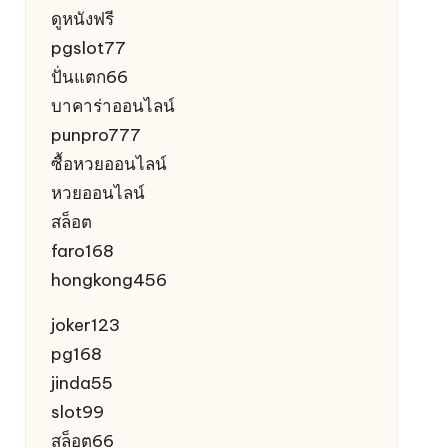
ดูหนังฟรี
pgslot77
ปั่นแตก66
บาคาร่าออนไลน์
punpro777
ซื้อหวยออนไลน์
หวยออนไลน์
สล็อต
faro168
hongkong456
joker123
pg168
jinda55
slot99
สล็อต66