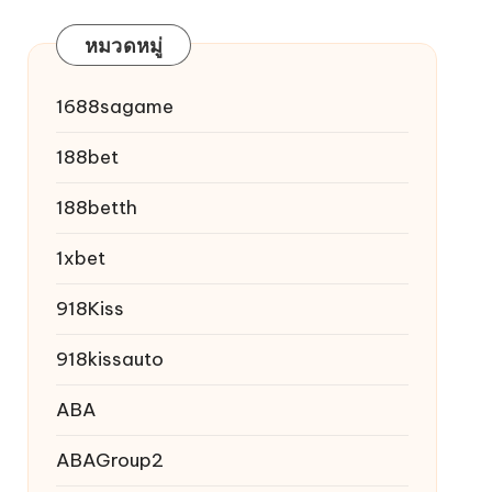
หมวดหมู่
1688sagame
188bet
188betth
1xbet
918Kiss
918kissauto
ABA
ABAGroup2