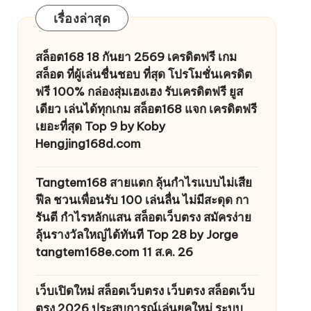
เรื่องล่าสุด
สล็อต168 18 กันยา 2569 เครดิตฟรี เกม
สล็อต ที่ผู้เล่นชื่นชอบ ที่สุด โปรโมชั่นเครดิต
ฟรี 100% กล่องสุ่มเฮงเฮง รับเครดิตฟรี ยูส
เดียว เล่นได้ทุกเกม สล็อต168 แจก เครดิตฟรี
เยอะที่สุด Top 9 by Koby
Hengjing168d.com
Tangtem168 สายแตก ลุ้นกำไรแบบไม่เสีย
ฟีล ชวนเพื่อนรับ 100 เล่นลื่น ไม่มีสะดุด กา
รันตี กำไรหลักแสน สล็อตเว็บตรง สมัครง่าย
ลุ้นรางวัลใหญ่ได้ทันที Top 28 by Jorge
tangtem168e.com 11 ส.ค. 26
เว็บเปิดใหม่ สล็อตเว็บตรง เว็บตรง สล็อตเว็บ
ตรง 2026 ประสบการณ์เล่นยุคใหม่ ระบบ