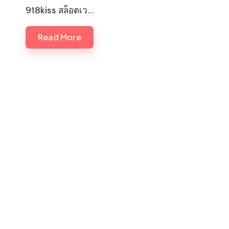
by
918kiss สล็อตเว…
ทาง
ไซเบอร์
Read More
และ
วิธี
การ
แก้ไข
ปัญหา
ด้าน
เทคโนโลยี