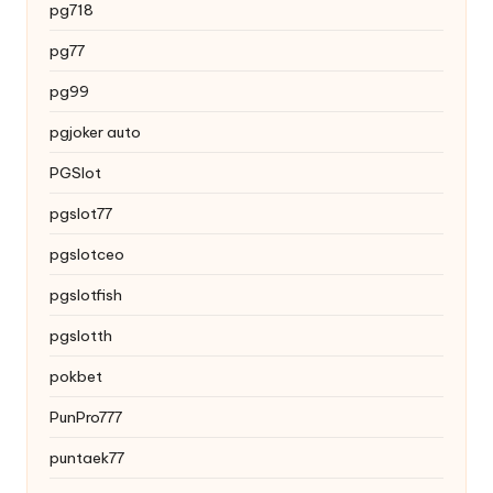
pg718
pg77
pg99
pgjoker auto
PGSlot
pgslot77
pgslotceo
pgslotfish
pgslotth
pokbet
PunPro777
puntaek77