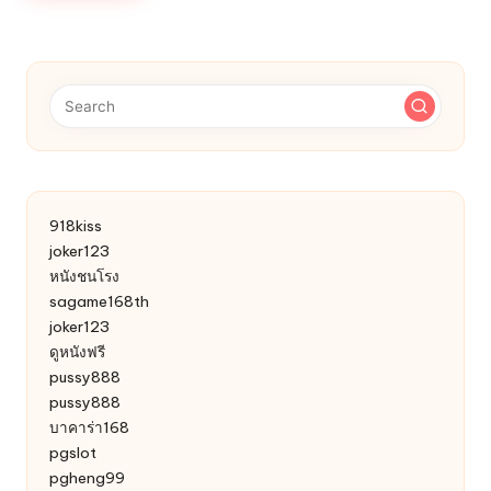
และ
วิธี
การ
แก้ไข
ปัญหา
ด้าน
เทคโนโลยี
918kiss
joker123
หนังชนโรง
sagame168th
joker123
ดูหนังฟรี
pussy888
pussy888
บาคาร่า168
pgslot
pgheng99