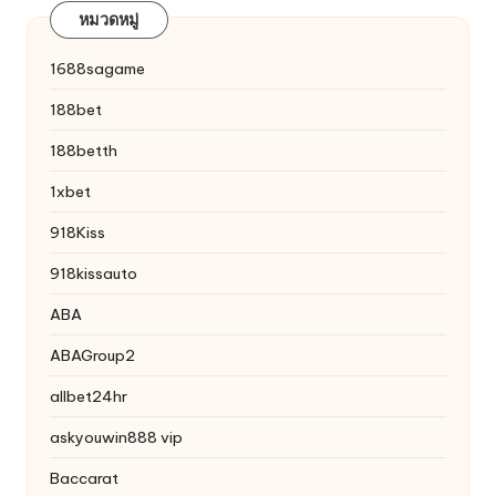
หมวดหมู่
1688sagame
188bet
188betth
1xbet
918Kiss
918kissauto
ABA
ABAGroup2
allbet24hr
askyouwin888 vip
Baccarat