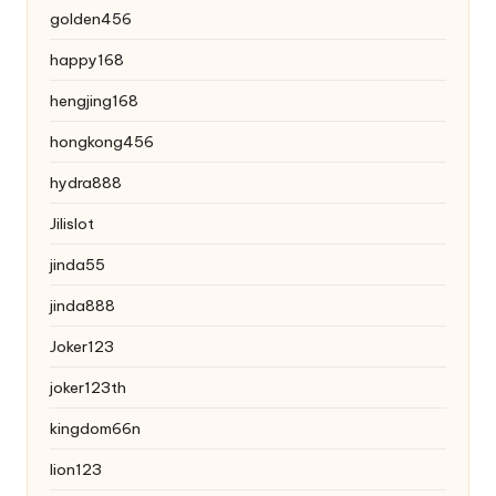
golden456
happy168
hengjing168
hongkong456
hydra888
Jilislot
jinda55
jinda888
Joker123
joker123th
kingdom66n
lion123