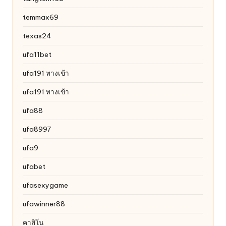
temmax69
texas24
ufa11bet
ufa191 ทางเข้า
ufa191 ทางเข้า
ufa88
ufa8997
ufa9
ufabet
ufasexygame
ufawinner88
คาสิโน