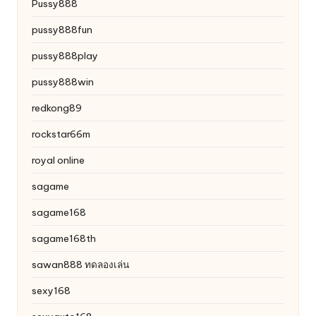
Pussy888
pussy888fun
pussy888play
pussy888win
redkong89
rockstar66m
royal online
sagame
sagame168
sagame168th
sawan888 ทดลองเล่น
sexy168