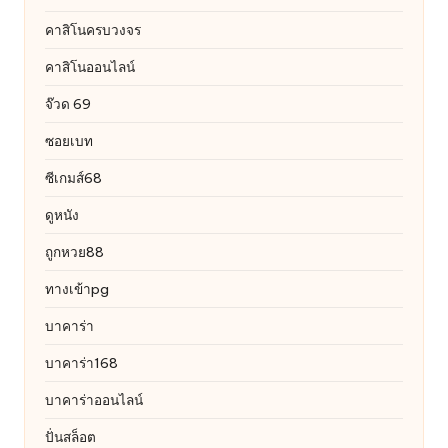
คาสิโนครบวงจร
คาสิโนออนไลน์
จ๊วด 69
ซอยเบท
ซีเกมส์68
ดูหนัง
ถูกหวย88
ทางเข้าpg
บาคาร่า
บาคาร่า168
บาคาร่าออนไลน์
ปั่นสล็อต