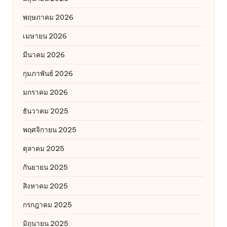
พฤษภาคม 2026
เมษายน 2026
มีนาคม 2026
กุมภาพันธ์ 2026
มกราคม 2026
ธันวาคม 2025
พฤศจิกายน 2025
ตุลาคม 2025
กันยายน 2025
สิงหาคม 2025
กรกฎาคม 2025
มิถุนายน 2025