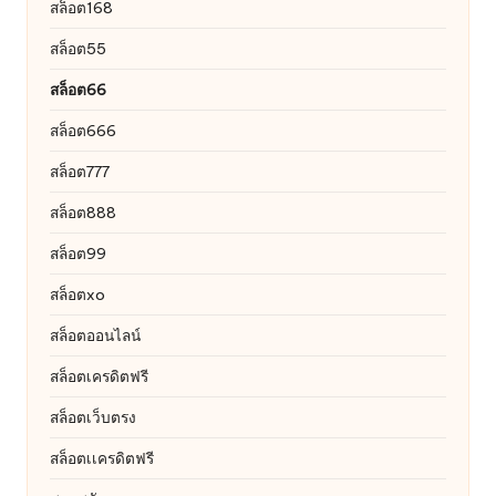
สล็อต168
สล็อต55
สล็อต66
สล็อต666
สล็อต777
สล็อต888
สล็อต99
สล็อตxo
สล็อตออนไลน์
สล็อตเครดิตฟรี
สล็อตเว็บตรง
สล็อตเเครดิตฟรี