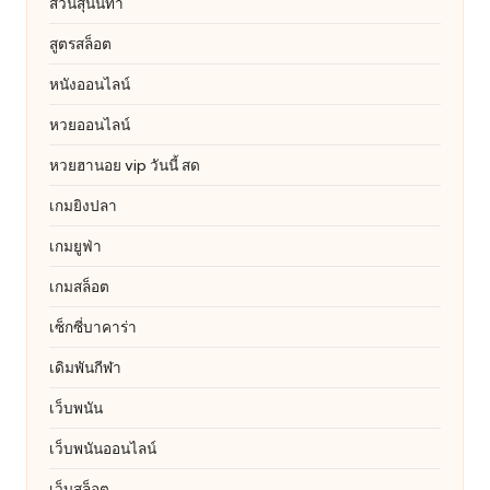
สวนสุนันทา
สูตรสล็อต
หนังออนไลน์
หวยออนไลน์
หวยฮานอย vip วันนี้ สด
เกมยิงปลา
เกมยูฟ่า
เกมสล็อต
เซ็กซี่บาคาร่า
เดิมพันกีฬา
เว็บพนัน
เว็บพนันออนไลน์
เว็บสล็อต