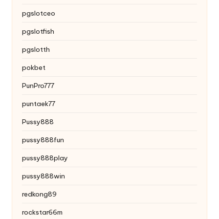
pgslotceo
pgslotfish
pgslotth
pokbet
PunPro777
puntaek77
Pussy888
pussy888fun
pussy888play
pussy888win
redkong89
rockstar66m