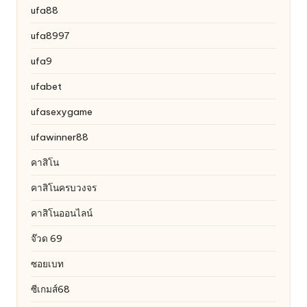
ufa88
ufa8997
ufa9
ufabet
ufasexygame
ufawinner88
คาสิโน
คาสิโนครบวงจร
คาสิโนออนไลน์
จ๊วด 69
ซอยเบท
ซีเกมส์68