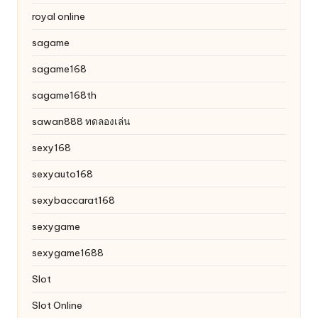
royal online
sagame
sagame168
sagame168th
sawan888 ทดลองเล่น
sexy168
sexyauto168
sexybaccarat168
sexygame
sexygame1688
Slot
Slot Online