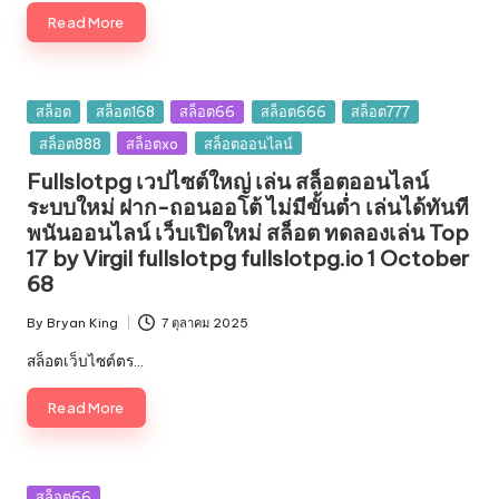
และ
Read More
วิธี
การ
แก้ไข
ปัญหา
Posted
สล็อต
สล็อต168
สล็อต66
สล็อต666
สล็อต777
ด้าน
in
สล็อต888
สล็อตxo
สล็อตออนไลน์
เทคโนโลยี
Fullslotpg เวปไซต์ใหญ่ เล่น สล็อตออนไลน์
ระบบใหม่ ฝาก-ถอนออโต้ ไม่มีขั้นต่ำ เล่นได้ทันที
พนันออนไลน์ เว็บเปิดใหม่ สล็อต ทดลองเล่น Top
17 by Virgil fullslotpg fullslotpg.io 1 October
68
By
Bryan King
7 ตุลาคม 2025
Posted
by
สล็อตเว็บไซต์ตร…
Read More
Posted
สล็อต66