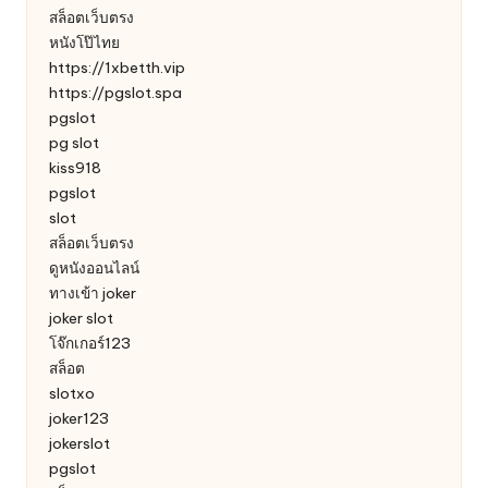
สล็อตเว็บตรง
หนังโป๊ไทย
https://1xbetth.vip
https://pgslot.spa
pgslot
pg slot
kiss918
pgslot
slot
สล็อตเว็บตรง
ดูหนังออนไลน์
ทางเข้า joker
joker slot
โจ๊กเกอร์123
สล็อต
slotxo
joker123
jokerslot
pgslot