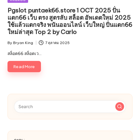
in
Pgslot puntaek66.store 1 OCT 2025 ปั่น
แตก66 เว็บ ตรง สูตรลับ สล็อต อัพเดตใหม่ 2025
ใช้แล้วแตกจริง พนันออนไลน์ เว็บใหญ่ ปั่นแตก66
ใหม่ล่าสุด Top 2 by Carlo
By
Bryan King
7 ตุลาคม 2025
Posted
by
สล็อต66 สล็อตเว…
Read More