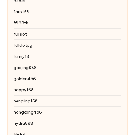
debet
faro168
ff123th
fullslot
fullslotpg
funny18
gaojing888
golden456
happy168
hengjing168
hongkong456
hydra888
Jilislot